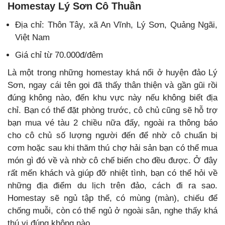
Homestay Lý Sơn Cô Thuần
Địa chỉ: Thôn Tây, xã An Vĩnh, Lý Sơn, Quảng Ngãi,
Việt Nam
Giá chỉ từ 70.000đ/đêm
Là một trong những homestay khá nổi ở huyện đảo Lý
Sơn, ngay cái tên gọi đã thấy thân thiện và gần gũi rồi
đúng không nào, đến khu vực này nếu không biết địa
chỉ. Bạn có thể đặt phòng trước, cô chủ cũng sẽ hỗ trợ
bạn mua vé tàu 2 chiều nữa đấy, ngoài ra thông báo
cho cô chủ số lượng người đến để nhờ cô chuẩn bị
cơm hoặc sau
thăm thú chợ hải sản bạn có thể mua
khi
món gì đó về và nhờ cô chế biến cho đều được. Ở đây
rất mến khách và giúp đỡ nhiệt tình, bạn có thể hỏi về
những địa điểm du lịch trên đảo, cách đi ra sao.
Homestay sẽ ngủ tập thể, có mùng (màn), chiếu để
chống muỗi, còn có thể ngủ ở ngoài sân, nghe thấy khá
thú vị đúng không nào.