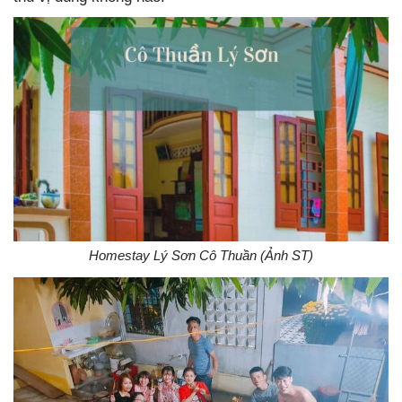
Homestay Lý Sơn Cô Thuần (Ảnh ST)