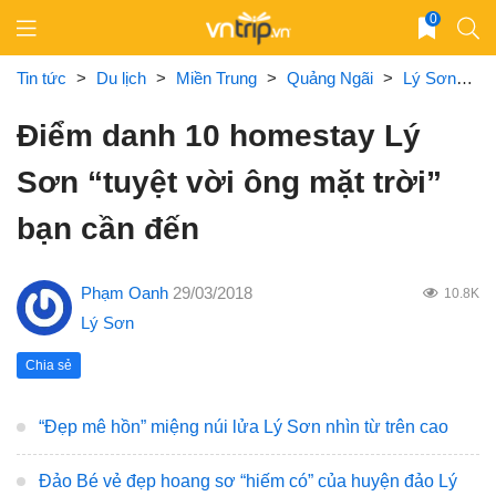
Skip
0
to
content
Tin tức
>
Du lịch
>
Miền Trung
>
Quảng Ngãi
>
Lý Sơn
>
Đ
Điểm danh 10 homestay Lý
Sơn “tuyệt vời ông mặt trời”
bạn cần đến
Phạm Oanh
29/03/2018
10.8K
Lý Sơn
Chia sẻ
“Đẹp mê hồn” miệng núi lửa Lý Sơn nhìn từ trên cao
Đảo Bé vẻ đẹp hoang sơ “hiếm có” của huyện đảo Lý