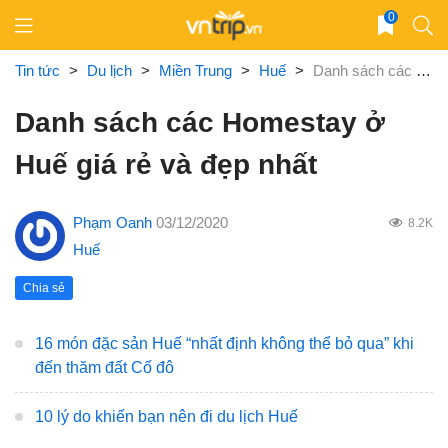
Skip
0
to
content
Tin tức
>
Du lịch
>
Miền Trung
>
Huế
>
Danh sách các Homestay ở Huế giá rẻ và đẹp nhất
Danh sách các Homestay ở
Huế giá rẻ và đẹp nhất
Phạm Oanh
03/12/2020
8.2K
Huế
Chia sẻ
16 món đặc sản Huế “nhất định không thể bỏ qua” khi
đến thăm đất Cố đô
10 lý do khiến bạn nên đi du lịch Huế