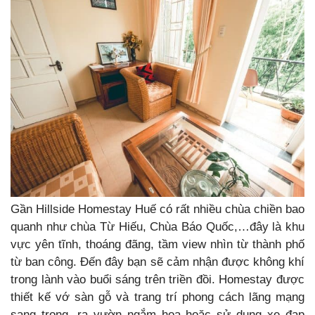
Gần Hillside Homestay Huế có rất nhiều chùa chiền bao
quanh như chùa Từ Hiếu, Chùa Báo Quốc,…đây là khu
vực yên tĩnh, thoáng đãng, tầm view nhìn từ thành phố
từ ban công. Đến đây bạn sẽ cảm nhận được không khí
trong lành vào buổi sáng trên triền đồi. Homestay được
thiết kế vớ sàn gỗ và trang trí phong cách lãng mạng
sang trọng, ra vườn ngắm hoa hoặc sử dụng xe đạp