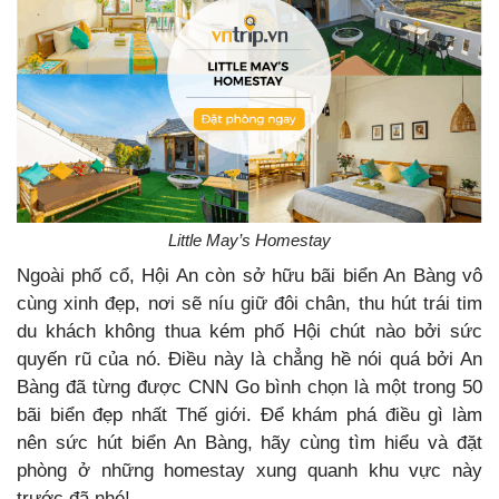
Little May’s Homestay
Ngoài phố cổ, Hội An còn sở hữu bãi biển An Bàng vô
cùng xinh đẹp, nơi sẽ níu giữ đôi chân, thu hút trái tim
du khách không thua kém phố Hội chút nào bởi sức
quyến rũ của nó. Điều này là chẳng hề nói quá bởi An
Bàng đã từng được CNN Go bình chọn là một trong 50
bãi biển đẹp nhất Thế giới. Để khám phá điều gì làm
nên sức hút biển An Bàng, hãy cùng tìm hiểu và đặt
phòng ở những homestay xung quanh khu vực này
trước đã nhé!