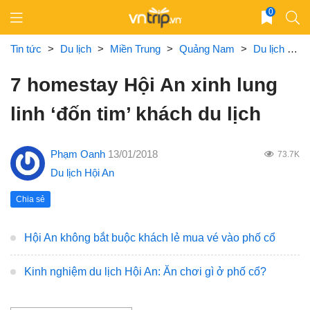
Skip
0
to
content
Tin tức
>
Du lịch
>
Miền Trung
>
Quảng Nam
>
Du lịch Hội An
7 homestay Hội An xinh lung
linh ‘đốn tim’ khách du lịch
Phạm Oanh
13/01/2018
73.7K
Du lịch Hội An
Chia sẻ
Hội An không bắt buộc khách lẻ mua vé vào phố cổ
Kinh nghiệm du lịch Hội An: Ăn chơi gì ở phố cổ?