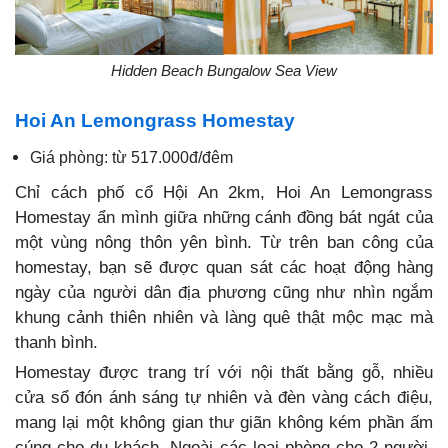
Hidden Beach Bungalow Sea View
Hoi An Lemongrass Homestay
Giá phòng: từ 517.000đ/đêm
Chỉ cách phố cổ Hội An 2km, Hoi An Lemongrass
Homestay ẩn mình giữa những cánh đồng bát ngát của
một vùng nông thôn yên bình. Từ trên ban công của
homestay, bạn sẽ được quan sát các hoạt động hàng
ngày của người dân địa phương cũng như nhìn ngắm
khung cảnh thiên nhiên và làng quê thật mộc mạc mà
thanh bình.
Homestay được trang trí với nội thất bằng gỗ, nhiều
cửa sổ đón ánh sáng tự nhiên và đèn vàng cách điệu,
mang lại một không gian thư giãn không kém phần ấm
cúng cho du khách. Ngoài các loại phòng cho 2 người,