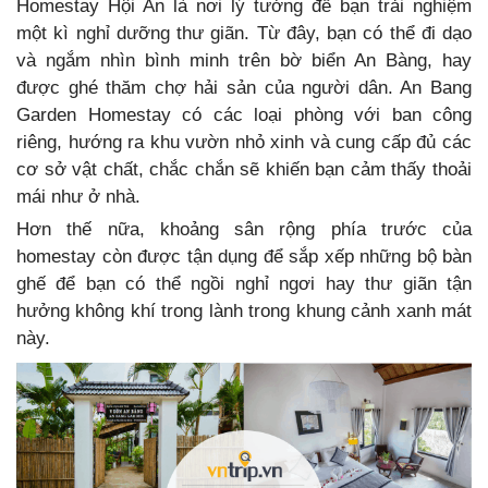
Homestay Hội An là nơi lý tưởng để bạn trải nghiệm
một kì nghỉ dưỡng thư giãn. Từ đây, bạn có thể đi dạo
và ngắm nhìn bình minh trên bờ biển An Bàng, hay
được ghé thăm chợ hải sản của người dân. An Bang
Garden Homestay có các loại phòng với ban công
riêng, hướng ra khu vườn nhỏ xinh và cung cấp đủ các
cơ sở vật chất, chắc chắn sẽ khiến bạn cảm thấy thoải
mái như ở nhà.
Hơn thế nữa, khoảng sân rộng phía trước của
homestay còn được tận dụng để sắp xếp những bộ bàn
ghế để bạn có thể ngồi nghỉ ngơi hay thư giãn tận
hưởng không khí trong lành trong khung cảnh xanh mát
này.