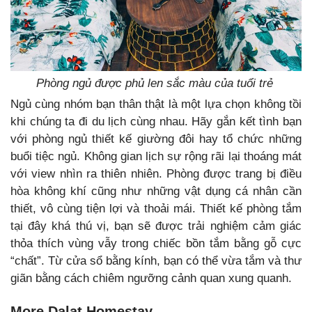
Phòng ngủ được phủ len sắc màu của tuổi trẻ
Ngủ cùng nhóm bạn thân thật là một lựa chọn không tồi
khi chúng ta đi du lịch cùng nhau. Hãy gắn kết tình bạn
với phòng ngủ thiết kế giường đôi hay tổ chức những
buổi tiệc ngủ. Không gian lịch sự rộng rãi lại thoáng mát
với view nhìn ra thiên nhiên. Phòng được trang bị điều
hòa không khí cũng như những vật dụng cá nhân cần
thiết, vô cùng tiện lợi và thoải mái. Thiết kế phòng tắm
tại đây khá thú vị, bạn sẽ được trải nghiệm cảm giác
thỏa thích vùng vẫy trong chiếc bồn tắm bằng gỗ cực
“chất”. Từ cửa sổ bằng kính, bạn có thể vừa tắm và thư
giãn bằng cách chiêm ngưỡng cảnh quan xung quanh.
More Dalat Homestay