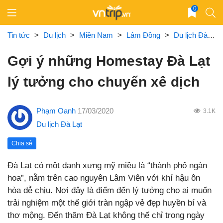
Skip
0
to
content
Tin tức
>
Du lịch
>
Miền Nam
>
Lâm Đồng
>
Du lịch Đà Lạt
Gợi ý những Homestay Đà Lạt
lý tưởng cho chuyến xê dịch
Phạm Oanh
17/03/2020
3.1K
Du lịch Đà Lạt
Chia sẻ
Đà Lạt có một danh xưng mỹ miều là “thành phố ngàn
hoa”, nằm trên cao nguyên Lâm Viên với khí hậu ôn
hòa dễ chịu. Nơi đây là điểm đến lý tưởng cho ai muốn
trải nghiệm một thế giới tràn ngập vẻ đẹp huyền bí và
thơ mộng. Đến thăm Đà Lạt không thể chỉ trong ngày