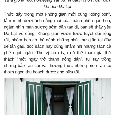
Nhà gió là một homestay rất thú vị dành cho nhóm bạn
khi đến Đà Lạt
Thức dậy trong một không gian mới cùng “đồng bọn”,
tắm mình dưới ánh nắng mai của thành phố ngàn hoa,
ngắm nhìn màn sương sớm dần tan đi, bạn sẽ thấy yêu
Đà Lạt vô cùng. Không gian vườn tược tuyệt đối rộng
rãi, nhóm bạn có thể dành những phút thư giãn tại đây
để tán gẫu, đọc sách hay cùng nhâm nhi những tách cà
phê ngọt ngào. Thú vị hơn bạn có thể tham gia thử
thách “một ngày trở thành nông dân”, tự tay trồng
những bắp rau cải và thưởng thức những món rau củ
thơm ngon thu hoạch được cho bữa tối.