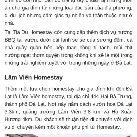
đình có con nhỏ. Bạn có thể tự tay chuẩn bị những món
ăn cho gia đình từ những loại đặc sản của địa phương,
đi du lịch nhưng cảm giác tự nhiên và thân thuộc như ở
nhà.
Tại Tia Du Homestay còn cung cấp thêm dịch vụ nướng
BBQ tại vườn, dưới cái lạnh se se của sương đêm, cả
nhà quây quần bên bếp than hồng tí tách, mùi thịt
nướng ngát thơm quyện trong không khí sẽ là một trong
những trải nghiệm tuyệt vời trong những ngày ở Đà Lạt.
Lâm Viên Homestay
Thêm một lựa chọn homestay cho gia đình khi đến Đà
Lạt là Lâm Viên homestay, tại địa chỉ 444 Hai Bà Trưng,
thành phố Đà Lạt. Nơi này nằm cách vườn hoa Đà Lạt
3,3km, quảng trường Lâm Viên 3,8 km và Hồ Xuân
Hương 4km. Du khách sẽ thuận tiện di chuyển với dịch
vụ di chuyển kèm một khoản phụ phí từ Homestay.