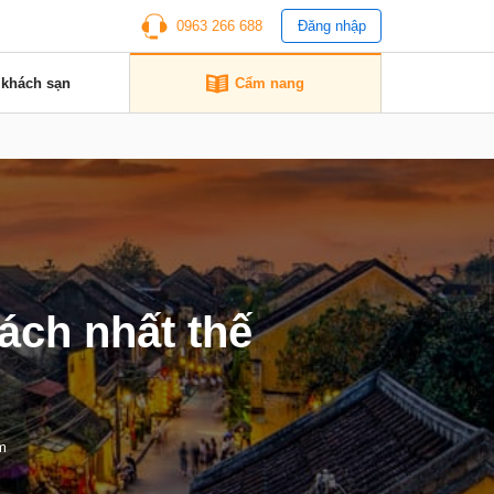
0963 266 688
Đăng nhập
 khách sạn
Cẩm nang
ách nhất thế
m