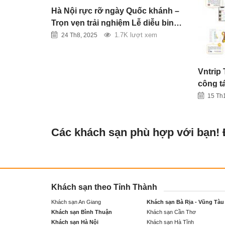
Hà Nội rực rỡ ngày Quốc khánh –
Trọn vẹn trải nghiệm Lễ diễu binh
2/9
1.7K lượt xem
24 Th8, 2025
Vntrip 
công tá
doanh 
15 Th
Các khách sạn phù hợp với bạn!
Khách sạn theo Tỉnh Thành
Khách sạn An Giang
Khách sạn Bà Rịa - Vũng Tàu
Khách sạn Bình Thuận
Khách sạn Cần Thơ
Khách sạn Hà Nội
Khách sạn Hà Tĩnh