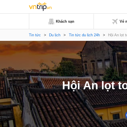
Khách sạn
Vé 
Tin tức
>
Du lịch
>
Tin tức du lịch 24h
>
Hội An lọt 
Hội An lọt 