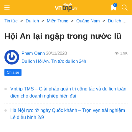
Skip
0
to
content
Tin tức
>
Du lịch
>
Miền Trung
>
Quảng Nam
>
Du lịch Hội An
Hội An lại ngập trong nước lũ
Phạm Oanh
30/11/2020
1.9K
Du lịch Hội An
,
Tin tức du lịch 24h
Chia sẻ
Vntrip TMS – Giải pháp quản trị công tác và du lịch toàn
diện cho doanh nghiệp hiện đại
Hà Nội rực rỡ ngày Quốc khánh – Trọn vẹn trải nghiệm
Lễ diễu binh 2/9