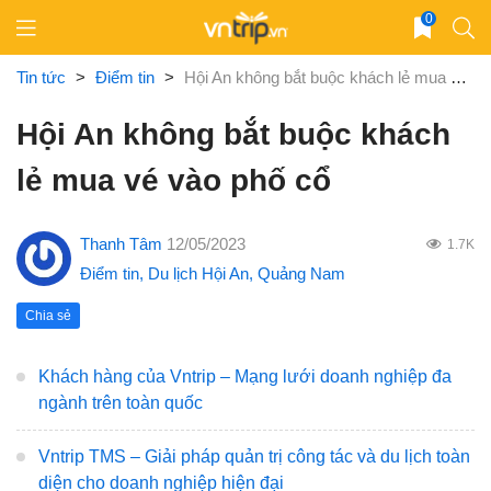
Skip
0
to
content
Tin tức
>
Điểm tin
>
Hội An không bắt buộc khách lẻ mua vé vào phố cổ
Hội An không bắt buộc khách
lẻ mua vé vào phố cổ
Thanh Tâm
12/05/2023
1.7K
Điểm tin
,
Du lịch Hội An
,
Quảng Nam
Chia sẻ
Khách hàng của Vntrip – Mạng lưới doanh nghiệp đa
ngành trên toàn quốc
Vntrip TMS – Giải pháp quản trị công tác và du lịch toàn
diện cho doanh nghiệp hiện đại