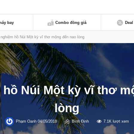
máy bay
Combo đồng giá
Deal
i nghiệm hồ Núi Một kỳ vĩ thơ mộng đến nao lòng
 hồ Núi Một kỳ vĩ thơ 
lòng
Phạm Oanh
04/05/2018
Bình Định
7.1K lượt xem