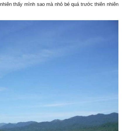
Tự nhiên thấy mình sao mà nhỏ bé quá trước thiên nhiên