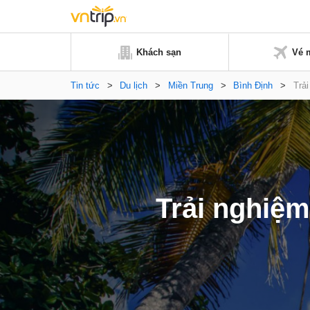
Khách sạn
Vé 
Tin tức
>
Du lịch
>
Miền Trung
>
Bình Định
>
Trả
Trải nghiệm