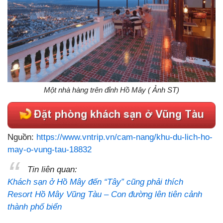
Một nhà hàng trên đỉnh Hồ Mây ( Ảnh ST)
Nguồn:
https://www.vntrip.vn/cam-nang/khu-du-lich-ho-
may-o-vung-tau-18832
Tin liên quan:
Khách sạn ở Hồ Mây đến “Tây” cũng phải thích
Resort Hồ Mây Vũng Tàu – Con đường lên tiên cảnh
thành phố biển