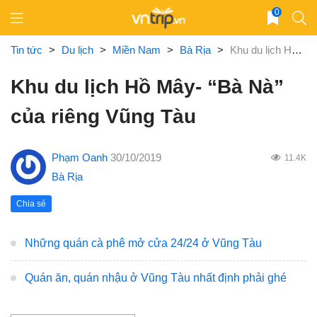
Skip
0
to
content
Tin tức
>
Du lịch
>
Miền Nam
>
Bà Rịa
>
Khu du lịch Hồ Mây- “Bà Nà” của riêng Vũng Tàu
Khu du lịch Hồ Mây- “Bà Nà”
của riêng Vũng Tàu
Phạm Oanh
30/10/2019
11.4K
Bà Rịa
Chia sẻ
Những quán cà phê mở cửa 24/24 ở Vũng Tàu
Quán ăn, quán nhậu ở Vũng Tàu nhất định phải ghé