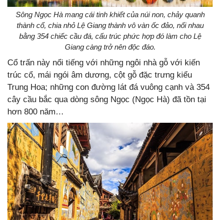
Sông Ngọc Hà mang cái tinh khiết của núi non, chảy quanh
thành cổ, chia nhỏ Lệ Giang thành vô vàn ốc đảo, nối nhau
bằng 354 chiếc cầu đá, cấu trúc phức hợp đó làm cho Lệ
Giang càng trở nên độc đáo.
Cổ trấn này nổi tiếng với những ngôi nhà gỗ với kiến
trúc cổ, mái ngói âm dương, cột gỗ đặc trưng kiểu
Trung Hoa; những con đường lát đá vuông cạnh và 354
cây cầu bắc qua dòng sông Ngọc (Ngọc Hà) đã tồn tại
hơn 800 năm…