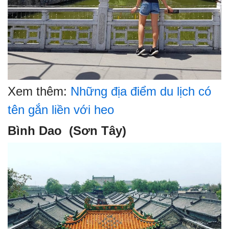
Xem thêm:
Những địa điểm du lịch có
tên gắn liền với heo
Bình Dao (Sơn Tây)