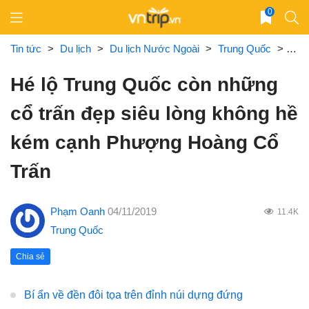
Skip
0
to
content
Tin tức
>
Du lịch
>
Du lịch Nước Ngoài
>
Trung Quốc
>
Hé 
Hé lộ Trung Quốc còn những
cổ trấn đẹp siêu lòng không hề
kém cạnh Phượng Hoàng Cổ
Trấn
Phạm Oanh
04/11/2019
11.4K
Trung Quốc
Chia sẻ
Bí ẩn về đền đôi tọa trên đỉnh núi dựng đứng