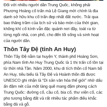
Đối với nhiều người dân Trung Quốc, không phải
Phượng Hoàng cổ trấn mà Lệ Giang mới chính là địa
danh sở hữu khu cổ trấn đẹp nhất đất nước. Trải qua
bao thăng trầm của lịch sử và bào mòn của thời gian,
không khí cổ kính vẫn đặc quánh nơi đây, toát ra từ
từng ngôi nhà, con phố, cho đến lối sống và sinh hoạt
của người dân.
Thôn Tây Đệ (tỉnh An Huy)
Thôn Tây Đệ nằm tại huyện Y, thành phố Hoàng Sơn,
phía Nam tỉnh An Huy Trung Quốc là 1 thị trấn cổ tồn tại
từ thời nhà Tần. Năm 2000, khu di tích thôn cổ Nam bộ
An Huy, tiêu biểu là Tây Đệ và Hoành thôn đã được
UNESCO ghi nhận là “Di sản văn hóa thế giới” nhờ dấu
ấn đậm nét của một làng quê mang đậm phong cách
Trung Quốc: đường cổ, cầu cổ, bia cổ, thư viện cổ, các
pho tượng bằng đất và rất nhiều tác phẩm điêu khắc
bằng đá và gỗ.