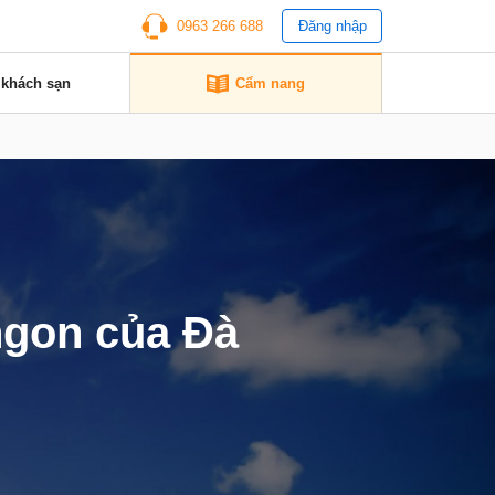
0963 266 688
Đăng nhập
 khách sạn
Cẩm nang
gon của Đà