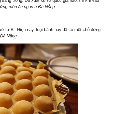
sang trọng. Dù xuất xứ từ quốc gia nào, thì khi vào
ững món ăn ngon ở Đà Nẵng
.
xứ từ Bỉ. Hiện nay, loại bánh này đã có một chỗ đứng
 Đà Nẵng
.