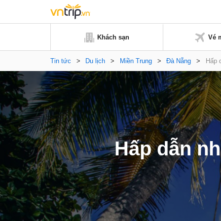
Khách sạn
Vé 
Tin tức
>
Du lịch
>
Miền Trung
>
Đà Nẵng
>
Hấp 
Hấp dẫn n