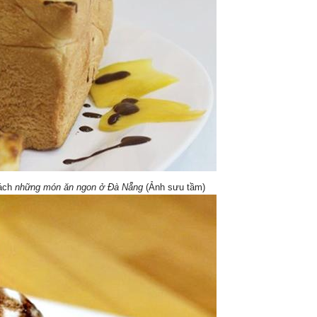
sách
những món ăn ngon ở Đà Nẵng
(Ảnh sưu tầm)