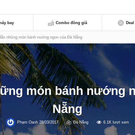
máy bay
Combo đồng giá
Deal
dẫn những món bánh nướng ngon của Đà Nẵng
hững món bánh nướng n
Nẵng
Phạm Oanh
28/03/2017
Đà Nẵng
6.1K lượt xem