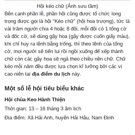
Hội kéo chữ (Ảnh sưu tầm)
Bên cạnh phần lễ, phần hội cũng được tổ chức long
trọng được gọi là hội “Kéo chữ” (hội hoa trượng), tức là
vài trăm người chia 4 hoặc 8 đội, mỗi đội có 1 tổng cờ
và đốc cờ, sẽ dùng gậy hoa (gậy được cuốn giấy màu),
khi chỉ huy ra lệnh bằng trống, thì theo lệnh của tổng
cờ, mọi người sẽ tiến lui rồi ngồi xuống để xếp thành
chữ còn các gậy hoa sẽ ngả theo chiều nền chữ. Chữ
kéo mỗi năm đều được lựa chọn kĩ lưỡng bởi các vị
cao niên tai
địa điểm du lịch
này.
Một số lễ hội tiêu biểu khác
Hội chùa Keo Hành Thiện
Thời gian: 13 – 16 tháng 3 âm lịch
Địa điểm: Xã Hải Anh, huyện Hải Hậu, Nam Định