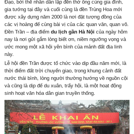
Đạo, bởi thế nhân dân lập đền thờ ông cùng gia đình,
gia tướng tại đây và cuối cùng là đền Trùng Hoa mới
được xây dựng năm 2000 là nơi đặt tượng đồng của
các vị hoàng đế cùng bài vị của các quan văn, quan võ.
Đền Trần – địa điểm
du lịch gần Hà Nội
của ngày hôm
nay là nơi gửi gắm lòng biết ơn, niềm ngưỡng vọng và
ước mong một xã hội yên bình của mảnh đất địa linh
này.
Lễ hội đền Trần được tổ chức vào dịp đầu năm mới, là
thời điểm đất trời chuyển giao, trong khung cảnh đất
nước thái bình, lòng người thường hướng về nguồn cội
và cũng là dịp để du xuân, trẩy hội, là một hoạt động
sinh hoạt văn hóa dân gian truyền thống.