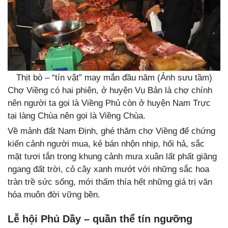
Thịt bò – “tín vật” may mắn đầu năm (Ảnh sưu tầm)
Chợ Viềng có hai phiên, ở huyện Vụ Bản là chợ chính
nên người ta gọi là Viềng Phủ còn ở huyện Nam Trực
tại làng Chùa nên gọi là Viềng Chùa.
Về mảnh đất Nam Định, ghé thăm chợ Viềng để chứng
kiến cảnh người mua, kẻ bán nhộn nhịp, hối hả, sắc
mặt tươi tắn trong khung cảnh mưa xuân lất phất giăng
ngang đất trời, cỏ cây xanh mướt với những sắc hoa
tràn trề sức sống, mới thấm thía hết những giá trị văn
hóa muôn đời vững bền.
Lễ hội Phủ Dầy – quần thể tín ngưỡng