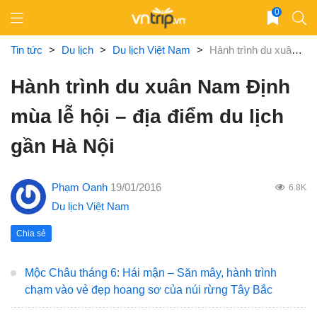
Skip
0
to
content
Tin tức
>
Du lịch
>
Du lịch Việt Nam
>
Hành trình du xuân Nam Định mùa lễ hội – địa điểm du lịch gần Hà Nội
Hành trình du xuân Nam Định
mùa lễ hội – địa điểm du lịch
gần Hà Nội
Phạm Oanh
19/01/2016
6.8K
Du lịch Việt Nam
Chia sẻ
Mộc Châu tháng 6: Hái mận – Săn mây, hành trình
chạm vào vẻ đẹp hoang sơ của núi rừng Tây Bắc