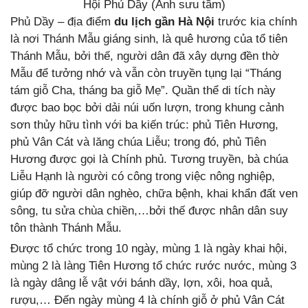
Hội Phủ Dầy (Ảnh sưu tầm)
Phủ Dầy – địa điểm
du lịch gần Hà Nội
trước kia chính
là nơi Thánh Mẫu giáng sinh, là quê hương của tổ tiên
Thánh Mẫu, bởi thế, người dân đã xây dựng đền thờ
Mẫu để tưởng nhớ và vẫn còn truyền tụng lại “Tháng
tám giỗ Cha, tháng ba giỗ Mẹ”. Quần thể di tích này
được bao bọc bởi dải núi uốn lượn, trong khung cảnh
sơn thủy hữu tình với ba kiến trúc: phủ Tiên Hương,
phủ Vân Cát và lăng chúa Liễu; trong đó, phủ Tiên
Hương được gọi là Chính phủ. Tương truyền, bà chúa
Liễu Hạnh là người có công trong việc nông nghiệp,
giúp đỡ người dân nghèo, chữa bệnh, khai khẩn đất ven
sông, tu sửa chùa chiền,…bởi thế được nhân dân suy
tôn thành Thánh Mẫu.
Được tổ chức trong 10 ngày, mùng 1 là ngày khai hội,
mùng 2 là làng Tiên Hương tổ chức rước nước, mùng 3
là ngày dâng lễ vật với bánh dầy, lợn, xôi, hoa quả,
rượu,… Đến ngày mùng 4 là chính giỗ ở phủ Vân Cát