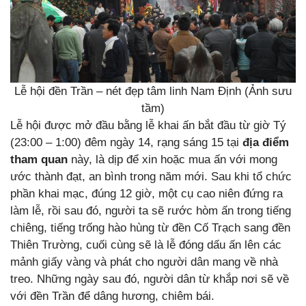
Lễ hội đền Trần – nét đẹp tâm linh Nam Định (Ảnh sưu
tầm)
Lễ hội được mở đầu bằng lễ khai ấn bắt đầu từ giờ Tý
(23:00 – 1:00) đêm ngày 14, rạng sáng 15 tại
địa điểm
tham quan
này, là dịp để xin hoặc mua ấn với mong
ước thành đạt, an bình trong năm mới. Sau khi tổ chức
phần khai mạc, đúng 12 giờ, một cụ cao niên đứng ra
làm lễ, rồi sau đó, người ta sẽ rước hòm ấn trong tiếng
chiêng, tiếng trống hào hùng từ đền Cố Trạch sang đền
Thiên Trường, cuối cùng sẽ là lễ đóng dấu ấn lên các
mảnh giấy vàng và phát cho người dân mang về nhà
treo. Những ngày sau đó, người dân từ khắp nơi sẽ về
với đền Trần để dâng hương, chiêm bái.