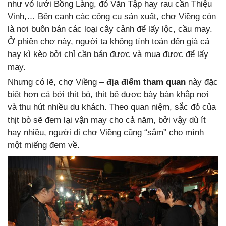
như vó lưới Bồng Làng, đó Văn Tập hay rau cần Thiệu
Vịnh,… Bên cạnh các công cụ sản xuất, chợ Viềng còn
là nơi buôn bán các loại cây cảnh để lấy lộc, cầu may.
Ở phiên chợ này, người ta không tính toán đến giá cả
hay kì kèo bởi chỉ cần bán được và mua được để lấy
may.
Nhưng có lẽ, chợ Viềng –
địa điểm tham quan
này đặc
biệt hơn cả bởi thịt bò, thịt bê được bày bán khắp nơi
và thu hút nhiều du khách. Theo quan niệm, sắc đỏ của
thịt bò sẽ đem lại vận may cho cả năm, bởi vậy dù ít
hay nhiều, người đi chợ Viềng cũng “sắm” cho mình
một miếng đem về.