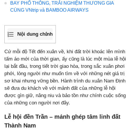
BAY PHỔ THÔNG, TRẢI NGHIỆM THƯƠNG GIA
CÙNG VNtrip và BAMBOO AIRWAYS
Nội dung chính
Cứ mỗi độ Tết đến xuân về, khi đất trời khoác lên mình
tấm áo mới của thời gian, ấy cũng là lúc một mùa lễ hội
lại bắt đầu, trong tiết trời giao hòa, trong sắc xuân phơi
phới, lòng người như muốn tìm về với những nét giá trị
sơ khai nhưng vững bền. Hành trình du xuân Nam Định
sẽ đưa du khách về với mảnh đất của những lễ hội
được gìn giữ, nâng niu và bảo tồn như chính cuộc sống
của những con người nơi đây.
Lễ hội đền Trần – mảnh ghép tâm linh đất
Thành Nam