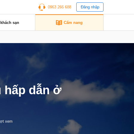
0963 266 688
Đăng nhập
 khách sạn
Cẩm nang
 hấp dẫn ở
ượt xem