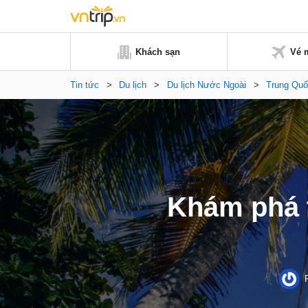
Khách sạn
Vé 
Tin tức
>
Du lịch
>
Du lịch Nước Ngoài
>
Trung Quô
Khám phá 