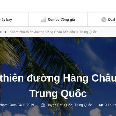
máy bay
Combo đồng giá
Deal
́c
>
Khám phá thiên đường Hàng Châu hấp dẫn ở Trung Quốc
thiên đường Hàng Châu
Trung Quốc
Phạm Oanh
04/11/2019
Huyện Phú Quốc
,
Trung Quốc
9.1K l