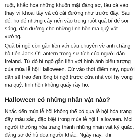
ruột, khắc họa những khuôn mặt đáng sợ, láu cá vào
thay vì khoai tây và củ cải đường như trước đây. Sau
đó, họ để những cây nến vào trong ruột quả bí để soi
sáng, dẫn đường cho những linh hồn ma quỷ vất
vưởng.
Quả bí ngô còn gắn liền với câu chuyện về anh chàng
hà tiện Jack-O’Lantern trong sự tích của người dân
Ireland. Từ đó bí ngô gắn liền với hình ảnh biểu tượng
của mùa lễ hội Halloween. Cứ vào thời điểm này, người
dân sẽ treo đèn lồng bí ngô trước cửa nhà với hy vọng
ma quỷ, linh hồn không quấy rầy họ.
Halloween có những nhân vật nào?
Nhắc đến mùa lễ hội không thể bỏ qua lễ hội hóa trang
đầy màu sắc, đặc biệt trong mùa lễ hội Halloween. Mọi
người thường hóa trang thành những nhân vật kỳ quặc,
đáng sợ để hù dọa người khác. Ngày nay, khi