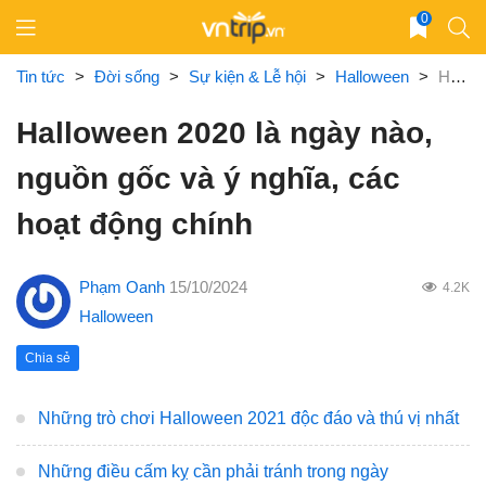
Skip
0
to
content
Tin tức
>
Đời sống
>
Sự kiện & Lễ hội
>
Halloween
>
Halloween 2020 là ngày nào, nguồn gốc và ý nghĩa, các hoạt động chính
Halloween 2020 là ngày nào,
nguồn gốc và ý nghĩa, các
hoạt động chính
Phạm Oanh
15/10/2024
4.2K
Halloween
Chia sẻ
Những trò chơi Halloween 2021 độc đáo và thú vị nhất
Những điều cấm kỵ cần phải tránh trong ngày