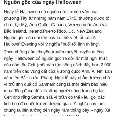
Nguồn gốc của ngày Halloween
Ngày lễ Halloween có nguồn gốc từ nền văn hóa
phương Tây từ những năm năm 1745, thường được tổ
chức tại Mỹ, Anh Quốc, Canada, Vương quốc Anh và
Bắc Ireland, Ireland,Puerto Rico, Úc, New Zealand.
Nguồn gốc của cái tên này là chữ viết tắt của All
Hallows’ Evening với ý nghĩa “buổi tối linh thiêng”.
Theo những câu chuyện truyền thuyết truyền miệng,
ngày Halloween có nguồn gốc ra đời từ một nghi thức
của dân tộc Celt (một dân tộc sống cách đây hơn 2.000
năm trên các vùng đất của Vương quốc Anh, Ái Nhĩ Lan
và miền Bắc nước Pháp). Nghi lễ này nhằm tưởng nhớ
vị thủ lĩnh quá cố Samhain cũng là thời điểm báo hiệu
mùa đông đang đến. Những người sống trong bộ lạc
Celt cho rằng Samhain là vị thần có thể kêu gọi các
linh hồn đã chết trở về dương gian. Ý nghĩa này làm
chúng ta liên tưởng đến ngày rằm tháng bảy – ngày Xá