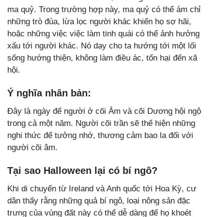
ma quỷ. Trong trường hợp này, ma quỷ có thể ám chỉ
những trò đùa, lừa lọc người khác khiến họ sợ hãi,
hoặc những việc việc làm tinh quái có thể ảnh hưởng
xấu tới người khác. Nó dạy cho ta hướng tới một lối
sống hướng thiện, không làm điều ác, tổn hại đến xã
hội.
Ý nghĩa nhân bản:
Đây là ngày để người ở cõi Âm và cõi Dương hội ngộ
trong cả một năm. Người cõi trần sẽ thể hiện những
nghi thức để tưởng nhớ, thương cảm bao la đối với
người cõi âm.
Tại sao Halloween lại có bí ngô?
Khi di chuyển từ Ireland và Anh quốc tới Hoa Kỳ, cư
dân thấy rằng những quả bí ngô, loại nông sản đặc
trưng của vùng đất này có thể dễ dàng để họ khoét