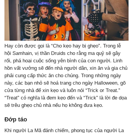
Hay còn được gọi là “Cho kẹo hay bị ghẹo”. Trong lễ
hội Samhain, vị thần Druids cho rằng ma quỷ sẽ gây
rối, phá hoại cuộc sống yên bình của con người. Linh
hồn vất vưởng sẽ đến nhà người dân, xin ăn và gia chủ
phải cung cấp thức ăn cho chúng. Trong những ngày
này, các bạn nhỏ sẽ hoá trang cho ngày Halloween, gõ
cửa từng nhà để xin kẹo và luôn nói “Trick or Treat.”
“Treat” có nghĩa là đem kẹo đến và “Trick” là lời đe dọa
sẽ trêu ghẹo chủ nhà nếu họ không đưa kẹo.
Đớp táo
Khi người La Mã đánh chiếm, phong tục của người La