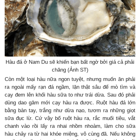
Hàu đá ở Nam Du sẽ khiến bạn bất ngờ bởi giá cả phải
chăng (Ảnh ST)
Còn một loại hàu nữa ngon tuyệt, nhưng muốn ăn phải
ra ngoài mấy rạn đá ngầm, lặn thật sâu để mò tìm và
cạy đem lên khối hàu sữa to như trái dừa. Sau đó phải
dùng dao găm mới cạy hàu ra được. Ruột hàu đá lớn
bằng bàn tay, trắng như dừa nạo, tươm ra những giọt
sữa đục lừ. Cứ vậy bổ ruột hàu ra, rắc muối tiêu, vắt
chanh vào rồi lấy ra nhai nhồm nhoàm, làm cho sữa
hàu chảy ra từ hai khóe miệng, vô cùng đã. Nếu không