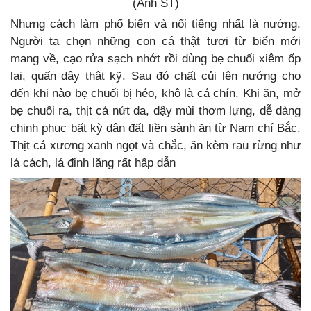
(Ảnh ST)
Nhưng cách làm phổ biến và nổi tiếng nhất là nướng.
Người ta chọn những con cá thật tươi từ biển mới
mang về, cạo rửa sạch nhớt rồi dùng bẹ chuối xiêm ốp
lại, quấn dây thật kỹ. Sau đó chất củi lên nướng cho
đến khi nào bẹ chuối bị héo, khô là cá chín. Khi ăn, mở
bẹ chuối ra, thịt cá nứt da, dậy mùi thơm lựng, dễ dàng
chinh phục bất kỳ dân đất liền sành ăn từ Nam chí Bắc.
Thịt cá xương xanh ngọt và chắc, ăn kèm rau rừng như
lá cách, lá đinh lăng rất hấp dẫn