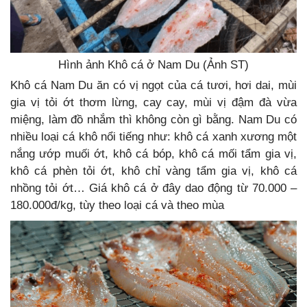
Hình ảnh Khô cá ở Nam Du (Ảnh ST)
Khô cá Nam Du ăn có vị ngọt của cá tươi, hơi dai, mùi
gia vị tỏi ớt thơm lừng, cay cay, mùi vị đậm đà vừa
miệng, làm đồ nhắm thì không còn gì bằng. Nam Du có
nhiều loại cá khô nổi tiếng như: khô cá xanh xương một
nắng ướp muối ớt, khô cá bóp, khô cá mối tẩm gia vị,
khô cá phèn tỏi ớt, khô chỉ vàng tẩm gia vị, khô cá
nhồng tỏi ớt… Giá khô cá ở đây dao động từ 70.000 –
180.000đ/kg, tùy theo loại cá và theo mùa