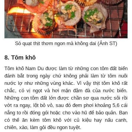
Sò quạt thịt thơm ngon mà không dai (Ảnh ST)
8. Tôm khô
Tôm khô Nam Du được làm từ những con tôm đất biển
đánh bắt trong ngày chứ không phải làm từ tôm nuôi
nước lợ như những vùng khác. Vì vậy thịt tôm khô rất
chắc, có vị ngọt và hơi mặn đậm đà của nước biển.
Những con tôm đất lớn được chần sơ qua nước sôi rồi
vớt ra ngay, lột bỏ vỏ, sau đó đem phơi khoảng 5,6 cái
nắng to rồi đóng gói hoặc cho vào hũ để bảo quản. Bạn
có thể ăn kèm tôm khô với củ kiệu hay nấu canh,
chiên, xào, làm gỏi đều ngon tuyệt.