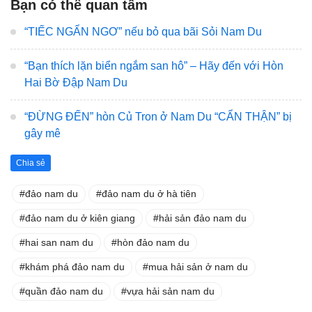
Bạn có thể quan tâm
“TIẾC NGẨN NGƠ” nếu bỏ qua bãi Sỏi Nam Du
“Bạn thích lặn biển ngắm san hô” – Hãy đến với Hòn
Hai Bờ Đập Nam Du
“ĐỪNG ĐẾN” hòn Củ Tron ở Nam Du “CẨN THẬN” bị
gây mê
Chia sẻ
đảo nam du
đảo nam du ở hà tiên
đảo nam du ở kiên giang
hải sản đảo nam du
hai san nam du
hòn đảo nam du
khám phá đảo nam du
mua hải sản ở nam du
quần đảo nam du
vựa hải sản nam du