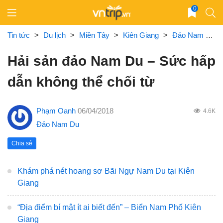
Skip
0
to
content
Tin tức
>
Du lịch
>
Miền Tây
>
Kiên Giang
>
Đảo Nam Du
Hải sản đảo Nam Du – Sức hấp
dẫn không thể chối từ
Phạm Oanh
06/04/2018
4.6K
Đảo Nam Du
Chia sẻ
Khám phá nét hoang sơ Bãi Ngự Nam Du tại Kiên
Giang
“Địa điểm bí mật ít ai biết đến” – Biển Nam Phố Kiên
Giang