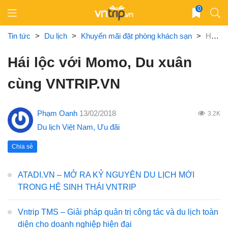
Skip
0
to
content
Tin tức
>
Du lịch
>
Khuyến mãi đặt phòng khách sạn
>
Hái lộc với Momo, Du xuân cùng VNTRIP.VN
Hái lộc với Momo, Du xuân
cùng VNTRIP.VN
Phạm Oanh
13/02/2018
3.2K
Du lịch Việt Nam
,
Ưu đãi
Chia sẻ
ATADI.VN – MỞ RA KỶ NGUYÊN DU LỊCH MỚI
TRONG HỆ SINH THÁI VNTRIP
Vntrip TMS – Giải pháp quản trị công tác và du lịch toàn
diện cho doanh nghiệp hiện đại