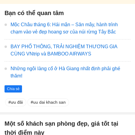
Bạn có thể quan tâm
Mộc Châu tháng 6: Hái mận – Săn mây, hành trình
chạm vào vẻ đẹp hoang sơ của núi rừng Tây Bắc
BAY PHỔ THÔNG, TRẢI NGHIỆM THƯƠNG GIA
CÙNG VNtrip và BAMBOO AIRWAYS
Những ngôi làng cổ ở Hà Giang nhất định phải ghé
thăm!
Chia sẻ
ưu đãi
uu dai khach san
Một số khách sạn phòng đẹp, giá tốt tại
thời điểm này