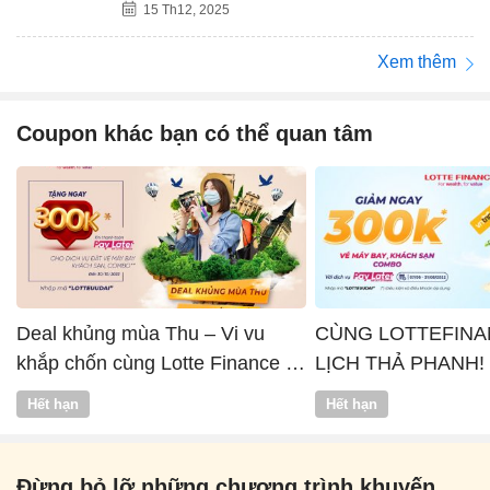
15 Th12, 2025
Xem thêm
Coupon khác bạn có thể quan tâm
Deal khủng mùa Thu – Vi vu
CÙNG LOTTEFINA
khắp chốn cùng Lotte Finance x
LỊCH THẢ PHANH!
Vntrip
Hết hạn
Hết hạn
Đừng bỏ lỡ những chương trình khuyến