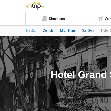
Khách sạn
Vé 
Tin tức
>
Du lịch
>
Miền Nam
>
Sài Gòn
>
Hotel 
Hotel Grand 