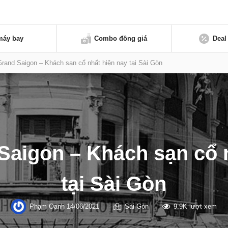
máy bay
Combo đồng giá
Deal
Grand Saigon – Khách sạn cổ nhất hiện nay tại Sài Gòn
Saigon – Khách sạn cổ 
tại Sài Gòn
Phạm Oanh
14/06/2021
Sài Gòn
9.9K lượt xem