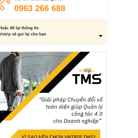
Đại sảnh B
0963 266 688
Hội trường lớn
Phòng họp Chavigny
Hoặc để lại thông tin
6. Các dịch vụ khách
Vntrip sẽ gọi lại cho bạn
Grand Club
Le Grand Spa
Câu lạc bộ sức khỏe, phòng tập gym