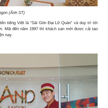
aigon (Ảnh ST)
ên tiếng Việt là “Sài Gòn Đại Lữ Quán” và duy trì tới
i. Mãi đến năm 1997 thì khách sạn mới được cải tạo
ện nay.