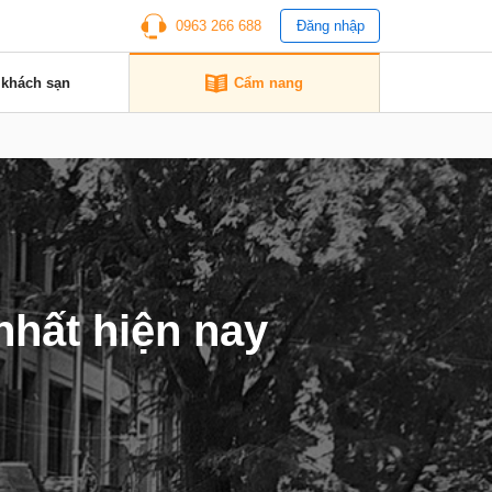
0963 266 688
Đăng nhập
 khách sạn
Cẩm nang
nhất hiện nay