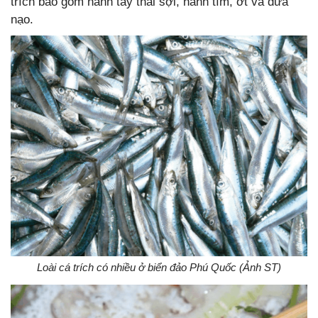
trích bao gồm hành tây thái sợi, hành tím, ớt và dừa
nạo.
Loài cá trích có nhiều ở biển đảo Phú Quốc (Ảnh ST)