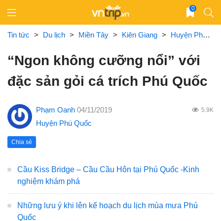
Skip
0
to
content
Tin tức
>
Du lịch
>
Miền Tây
>
Kiên Giang
>
Huyện Phú Quốc
“Ngon không cưỡng nổi” với
đặc sản gỏi cá trích Phú Quốc
Phạm Oanh
04/11/2019
5.9K
Huyện Phú Quốc
Chia sẻ
Cầu Kiss Bridge – Cầu Cầu Hôn tại Phú Quốc -Kinh
nghiệm khám phá
Những lưu ý khi lên kế hoạch du lịch mùa mưa Phú
Quốc