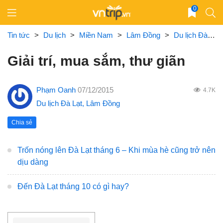
Skip
0
to
content
Tin tức
>
Du lịch
>
Miền Nam
>
Lâm Đồng
>
Du lịch Đà Lạt
Giải trí, mua sắm, thư giãn
Phạm Oanh
07/12/2015
4.7K
Du lịch Đà Lạt
,
Lâm Đồng
Chia sẻ
Trốn nóng lên Đà Lạt tháng 6 – Khi mùa hè cũng trở nên
dịu dàng
Đến Đà Lạt tháng 10 có gì hay?