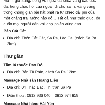
Mới 4 giờ sáng, tiếng vó ngựa đã khua vang đầu dốc
đá, tiếng chào hỏi của người đi chợ sớm, văng vẳng
trong không gian bài hát phát ra từ chiếc đài pin của
một chàng trai Mông nào đó… Tất cả như thúc giục, lôi
cuốn mọi người đến với chợ phiên vùng cao.
Bản Cát Cát
Địa chỉ: Thôn Cát Cát, Sa Pa, Lào Cai (cách Sa Pa
2km)
Thư giãn
Tắm lá thuốc Dao Đỏ
Địa chỉ: Bản Tả Phìn, cách Sa Pa 12km
Massage Nhà sàn Hoàng Liên
Địa chỉ: 04 Thác Bạc, Thị trấn Sa Pa
Điện thoại: 0912 936 046 – 0912 974 959
Massage Nhà hàng Hải Yến