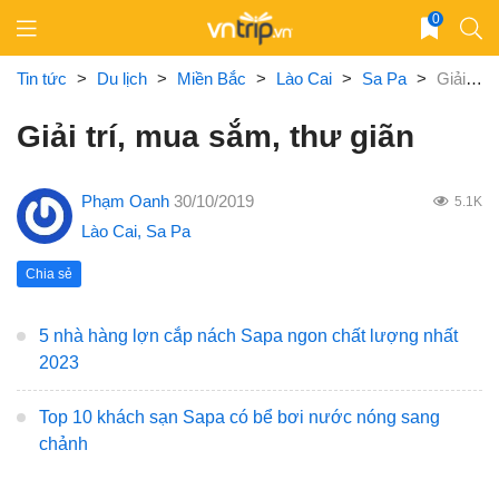
Skip
0
to
content
Tin tức
>
Du lịch
>
Miền Bắc
>
Lào Cai
>
Sa Pa
>
Giải trí, mua sắm, thư giãn
Giải trí, mua sắm, thư giãn
Phạm Oanh
30/10/2019
5.1K
Lào Cai
,
Sa Pa
Chia sẻ
5 nhà hàng lợn cắp nách Sapa ngon chất lượng nhất
2023
Top 10 khách sạn Sapa có bể bơi nước nóng sang
chảnh