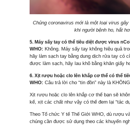
Chủng coronavirus mới là một loại virus gây
khi người bệnh ho, hắt h
5. Máy sấy tay có thể tiêu diệt được virus nC
WHO:
Không. Máy sấy tay không hiệu quả tron
hãy làm sạch tay bằng dung dịch rửa tay có c
được làm sạch, hãy lau khô bằng khăn giấy 
6. Xịt rượu hoặc clo lên khắp cơ thể có thể ti
WHO:
Câu trả lời cho “tin đồn” này là KHÔNG
Xịt rượu hoặc clo lên khắp cơ thể bạn sẽ khô
kể, xịt các chất như vậy có thể đem lại “tác
Theo Tổ chức Y tế Thế Giới WHO, dù rượu và 
chúng cần được sử dụng theo các khuyến nghị