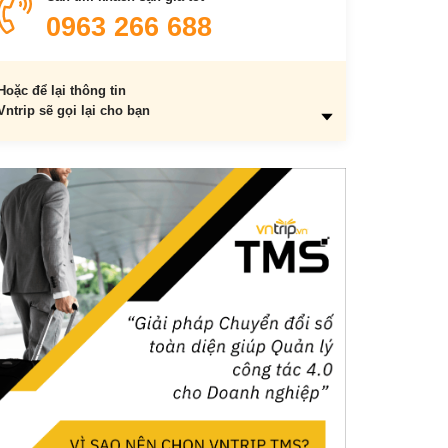
ngừa nhiễm coronavirus mới?
0963 266 688
9. Thuốc kháng sinh có thể ngăn ngừa và điều trị
COVID-19?
Hoặc để lại thông tin
Vntrip sẽ gọi lại cho bạn