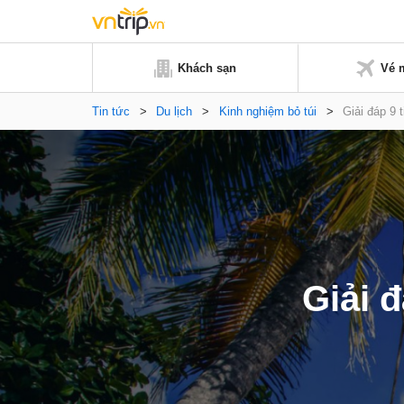
Khách sạn
Vé 
Tin tức
>
Du lịch
>
Kinh nghiệm bỏ túi
>
Giải đáp 9 
Giải 