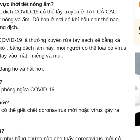
vực thời tiết nóng ẩm?
ra dịch COVID-19 có thể lây truyền ở TẤT CẢ CÁC
 nóng và ẩm. Dù bạn ở nơi có khí hậu như thế nào,
ng dịch.
 COVID-19 là thường xuyên rửa tay sạch sẽ bằng xà
ới, bằng cách làm này, mọi người có thể loại bỏ virus
 tay vào mắt, miệng và mũi.
 đang ho và hắt hơi.
?
 phòng ngừa COVID-19.
mới?
h có thể giết chết coronavirus mới hoặc virus gây ra
i?
g như bằng chứng nào cho thấy coronavirus mới có