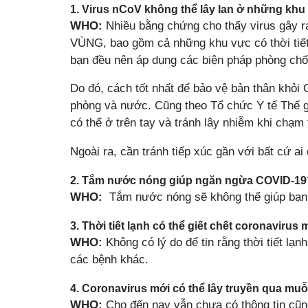
1. Virus nCoV không thể lây lan ở những khu 
WHO:
Nhiều bằng chứng cho thấy virus gây 
VÙNG, bao gồm cả những khu vực có thời tiết
bạn đều nên áp dụng các biện pháp phòng chố
Do đó, cách tốt nhất để bảo vệ bản thân khỏi
phòng và nước. Cũng theo Tổ chức Y tế Thế gi
có thể ở trên tay và tránh lây nhiễm khi chạm
Ngoài ra, cần tránh tiếp xúc gần với bất cứ ai
2. Tắm nước nóng giúp ngăn ngừa COVID-19
WHO:
Tắm nước nóng sẽ không thể giúp bạn
3. Thời tiết lạnh có thể giết chết coronavirus 
WHO:
Không có lý do để tin rằng thời tiết lạn
các bệnh khác.
4. Coronavirus mới có thể lây truyền qua muỗ
WHO:
Cho đến nay vẫn chưa có thông tin cũn