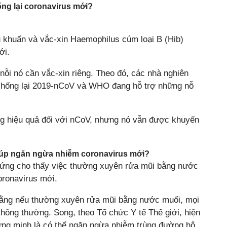
ống lại coronavirus mới?
u khuẩn và vắc-xin Haemophilus cúm loại B (Hib)
ới.
 nỗi nó cần vắc-xin riêng. Theo đó, các nhà nghiên
n chống lại 2019-nCoV và WHO đang hỗ trợ những nỗ
ng hiệu quả đối với nCoV, nhưng nó vẫn được khuyến
úp ngăn ngừa nhiễm coronavirus mới?
hứng cho thấy việc thường xuyên rửa mũi bằng nước
oronavirus mới.
 rằng nếu thường xuyên rửa mũi bằng nước muối, mọi
thông thường. Song, theo Tổ chức Y tế Thế giới, hiện
ng minh là có thể ngăn ngừa nhiễm trùng đường hô