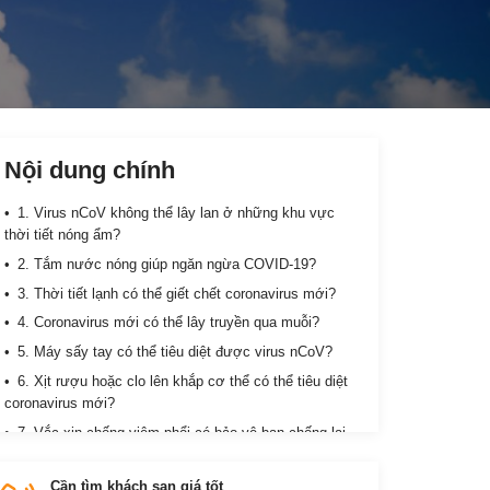
Nội dung chính
1. Virus nCoV không thể lây lan ở những khu vực
thời tiết nóng ẩm?
2. Tắm nước nóng giúp ngăn ngừa COVID-19?
3. Thời tiết lạnh có thể giết chết coronavirus mới?
4. Coronavirus mới có thể lây truyền qua muỗi?
5. Máy sấy tay có thể tiêu diệt được virus nCoV?
6. Xịt rượu hoặc clo lên khắp cơ thể có thể tiêu diệt
coronavirus mới?
7. Vắc-xin chống viêm phổi có bảo vệ bạn chống lại
coronavirus mới?
8. Thường xuyên rửa mũi bằng nước muối giúp ngăn
Cần tìm khách sạn giá tốt