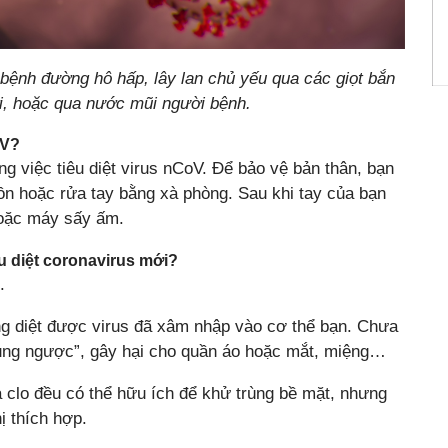
 bệnh đường hô hấp, lây lan chủ yếu qua các giọt bắn
ơi, hoặc qua nước mũi người bệnh.
oV?
g việc tiêu diệt virus nCoV. Để bảo vệ bản thân, bạn
ồn hoặc rửa tay bằng xà phòng. Sau khi tay của bạn
hoặc máy sấy ấm.
êu diệt coronavirus mới?
.
ng diệt được virus đã xâm nhập vào cơ thể bạn. Chưa
 dụng ngược”, gây hại cho quần áo hoặc mắt, miệng…
clo đều có thể hữu ích để khử trùng bề mặt, nhưng
 thích hợp.