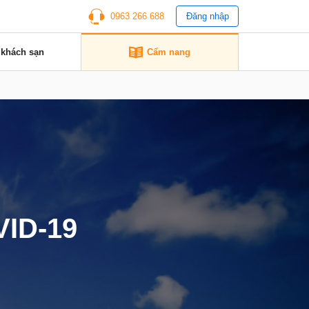
0963 266 688
Đăng nhập
 khách sạn
Cẩm nang
VID-19