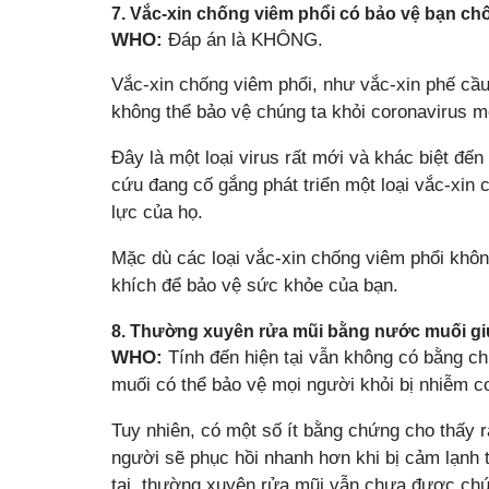
7. Vắc-xin chống viêm phổi có bảo vệ bạn ch
WHO:
Đáp án là KHÔNG.
Vắc-xin chống viêm phổi, như vắc-xin phế cầ
không thể bảo vệ chúng ta khỏi coronavirus m
Đây là một loại virus rất mới và khác biệt đến
cứu đang cố gắng phát triển một loại vắc-xi
lực của họ.
Mặc dù các loại vắc-xin chống viêm phổi khô
khích để bảo vệ sức khỏe của bạn.
8. Thường xuyên rửa mũi bằng nước muối gi
WHO:
Tính đến hiện tại vẫn không có bằng c
muối có thể bảo vệ mọi người khỏi bị nhiễm c
Tuy nhiên, có một số ít bằng chứng cho thấy
người sẽ phục hồi nhanh hơn khi bị cảm lạnh 
tại, thường xuyên rửa mũi vẫn chưa được chứ