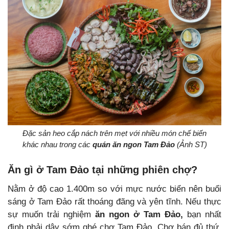
Đặc sản heo cắp nách trên mẹt với nhiều món chế biến
khác nhau trong các
quán ăn ngon Tam Đảo
(Ảnh ST)
Ăn gì ở Tam Đảo tại những phiên chợ?
Nằm ở độ cao 1.400m so với mực nước biển nên buổi
sáng ở Tam Đảo rất thoáng đãng và yên tĩnh. Nếu thực
sự muốn trải nghiệm
ăn ngon ở Tam Đảo,
bạn nhất
định phải dậy sớm ghé chợ Tam Đảo. Chợ bán đủ thứ,