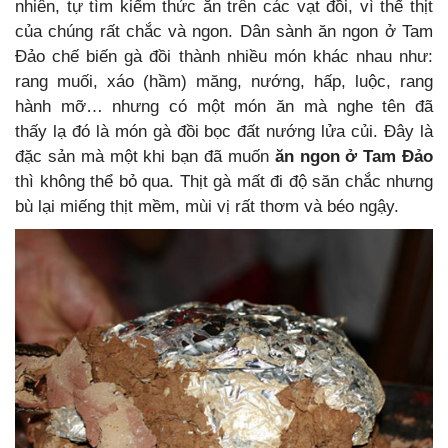
nhiên, tự tìm kiếm thức ăn trên các vạt đồi, vì thế thịt
của chúng rất chắc và ngon. Dân sành ăn ngon ở Tam
Đảo chế biến gà đồi thành nhiều món khác nhau như:
rang muối, xáo (hầm) măng, nướng, hấp, luộc, rang
hành mỡ… nhưng có một món ăn mà nghe tên đã
thấy lạ đó là món gà đồi bọc đất nướng lửa củi. Đây là
đặc sản mà một khi bạn đã muốn
ăn ngon ở Tam Đảo
thì không thể bỏ qua. Thịt gà mất đi độ săn chắc nhưng
bù lại miếng thịt mềm, mùi vị rất thơm và béo ngậy.