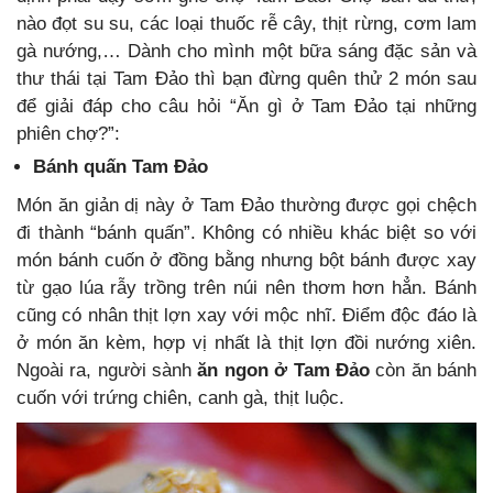
nào đọt su su, các loại thuốc rễ cây, thịt rừng, cơm lam
gà nướng,… Dành cho mình một bữa sáng đặc sản và
thư thái tại Tam Đảo thì bạn đừng quên thử 2 món sau
để giải đáp cho câu hỏi “Ăn gì ở Tam Đảo tại những
phiên chợ?”:
Bánh quấn Tam Đảo
Món ăn giản dị này ở Tam Đảo thường được gọi chệch
đi thành “bánh quấn”. Không có nhiều khác biệt so với
món bánh cuốn ở đồng bằng nhưng bột bánh được xay
từ gạo lúa rẫy trồng trên núi nên thơm hơn hẳn. Bánh
cũng có nhân thịt lợn xay với mộc nhĩ. Điểm độc đáo là
ở món ăn kèm, hợp vị nhất là thịt lợn đồi nướng xiên.
Ngoài ra, người sành
ăn ngon ở Tam Đảo
còn ăn bánh
cuốn với trứng chiên, canh gà, thịt luộc.