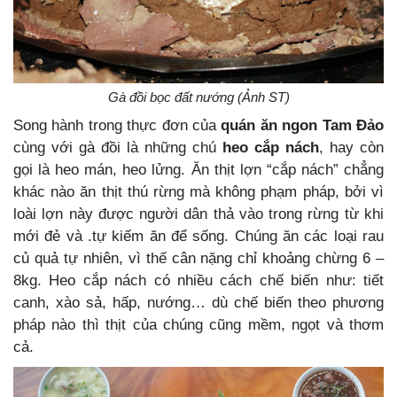
Gà đồi bọc đất nướng (Ảnh ST)
Song hành trong thực đơn của
quán ăn ngon Tam Đảo
cùng với gà đồi là những chú
heo cắp nách
, hay còn
gọi là heo mán, heo lửng. Ăn thịt lợn “cắp nách” chẳng
khác nào ăn thịt thú rừng mà không phạm pháp, bởi vì
loài lợn này được người dân thả vào trong rừng từ khi
mới đẻ và .tự kiếm ăn để sống. Chúng ăn các loại rau
củ quả tự nhiên, vì thế cân nặng chỉ khoảng chừng 6 –
8kg. Heo cắp nách có nhiều cách chế biến như: tiết
canh, xào sả, hấp, nướng… dù chế biến theo phương
pháp nào thì thịt của chúng cũng mềm, ngọt và thơm
cả.