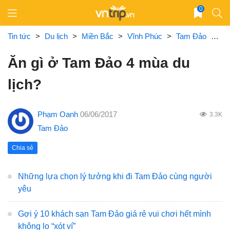
Skip
0
to
content
Tin tức
>
Du lịch
>
Miền Bắc
>
Vĩnh Phúc
>
Tam Đảo
>
Ăn
Ăn gì ở Tam Đảo 4 mùa du
lịch?
Phạm Oanh
06/06/2017
3.3K
Tam Đảo
Chia sẻ
Những lựa chọn lý tưởng khi đi Tam Đảo cùng người
yêu
Gợi ý 10 khách sạn Tam Đảo giá rẻ vui chơi hết mình
không lo “xót ví”