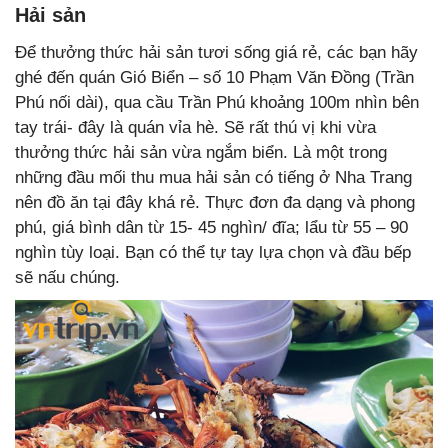
Hải sản
Để thưởng thức hải sản tươi sống giá rẻ, các bạn hãy
ghé đến quán Gió Biển – số 10 Phạm Văn Đồng (Trần
Phú nối dài), qua cầu Trần Phú khoảng 100m nhìn bên
tay trái- đây là quán vỉa hè. Sẽ rất thú vị khi vừa
thưởng thức hải sản vừa ngắm biển. Là một trong
những đầu mối thu mua hải sản có tiếng ở Nha Trang
nên đồ ăn tại đây khá rẻ. Thực đơn đa dạng và phong
phú, giá bình dân từ 15- 45 nghìn/ đĩa; lẩu từ 55 – 90
nghìn tùy loại. Bạn có thể tự tay lựa chọn và đầu bếp
sẽ nấu chúng.