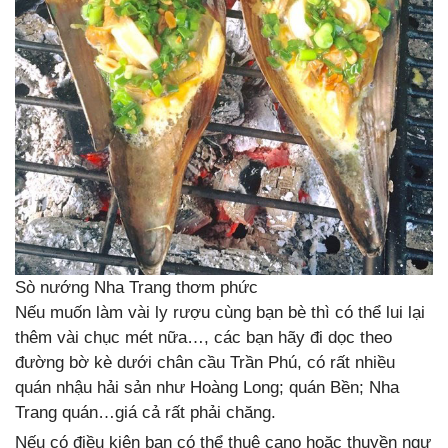
Sò nướng Nha Trang thơm phức
Nếu muốn làm vài ly rượu cùng bạn bè thì có thể lui lại
thêm vài chục mét nữa…, các bạn hãy đi dọc theo
đường bờ kè dưới chân cầu Trần Phú, có rất nhiều
quán nhậu hải sản như Hoàng Long; quán Bền; Nha
Trang quán…giá cả rất phải chăng.
Nếu có điều kiện bạn có thể thuê cano hoặc thuyền ngư