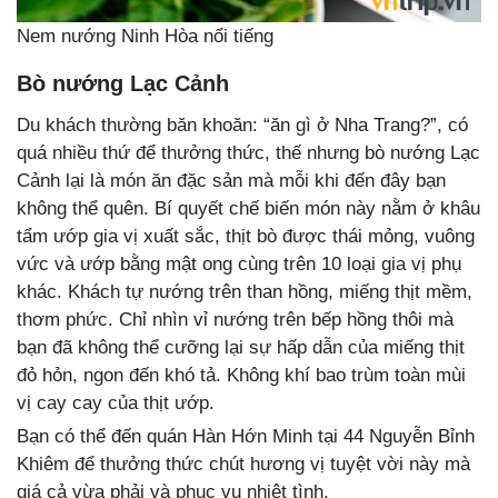
Nem nướng Ninh Hòa nổi tiếng
Bò nướng Lạc Cảnh
Du khách thường băn khoăn: “ăn gì ở Nha Trang?”, có
quá nhiều thứ để thưởng thức, thế nhưng bò nướng Lạc
Cảnh lại là món ăn đặc sản mà mỗi khi đến đây bạn
không thể quên. Bí quyết chế biến món này nằm ở khâu
tẩm ướp gia vị xuất sắc, thịt bò được thái mỏng, vuông
vức và ướp bằng mật ong cùng trên 10 loại gia vị phụ
khác. Khách tự nướng trên than hồng, miếng thịt mềm,
thơm phức. Chỉ nhìn vỉ nướng trên bếp hồng thôi mà
bạn đã không thể cưỡng lại sự hấp dẫn của miếng thịt
đỏ hỏn, ngon đến khó tả. Không khí bao trùm toàn mùi
vị cay cay của thịt ướp.
Bạn có thể đến quán Hàn Hớn Minh tại 44 Nguyễn Bỉnh
Khiêm để thưởng thức chút hương vị tuyệt vời này mà
giá cả vừa phải và phục vụ nhiệt tình.