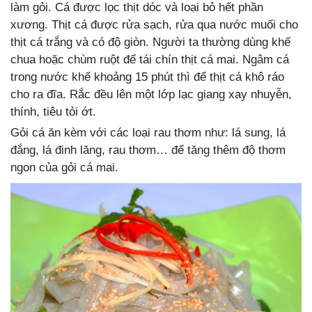
làm gỏi. Cá được lọc thịt dóc và loại bỏ hết phần
xương. Thịt cá được rửa sạch, rửa qua nước muối cho
thịt cá trắng và có độ giòn. Người ta thường dùng khế
chua hoặc chùm ruột để tái chín thịt cá mai. Ngâm cá
trong nước khế khoảng 15 phút thì để thịt cá khô ráo
cho ra đĩa. Rắc đều lên một lớp lạc giang xay nhuyễn,
thính, tiêu tỏi ớt.
Gỏi cá ăn kèm với các loại rau thơm như: lá sung, lá
đắng, lá đinh lăng, rau thơm… để tăng thêm độ thơm
ngon của gỏi cá mai.