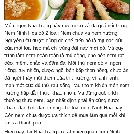
Món ngon Nha Trang này cực ngon và đã quá nổi tiếng.
Nem Ninh Hoà có 2 loại: Nem chua và nem nướng.
Nguyên liệu được dùng để chế biến nó là thịt nạc đùi
của một loại heo mà chỉ vùng đất này mới có. Và quy
trình làm nem hoàn toàn là thủ công, cho nên nem rất
dẻo, mềm, chắc và đậm đà. Mỗi thứ nem có vị ngon
riêng, tuy nhiên, được ngồi bên bếp than hồng, chưa ăn
đã ngửi thấy mùi thơm của thịt nướng, vị lạnh lạnh,
man mát của đủ thứ rau sống, rau thơm khiến món nem
nướng hấp dẫn thực khách hơn. Và đừng quên, khi
thưởng thức nem, bạn nhất định phải ăn cùng nước
chấm đặc biệt dành riêng cho loại nem Ninh Hòa này.
Còn nem chua được ưa thích để mua làm quà mỗi khi
rời xa thành phố.
Hiện nay, tại Nha Trang có rất nhiều quán nem Ninh