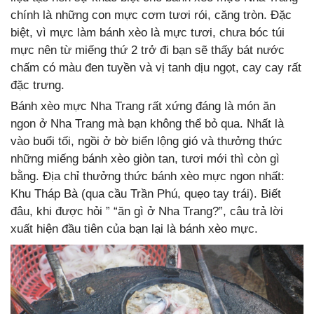
chính là những con mực cơm tươi rói, căng tròn. Đặc
biệt, vì mực làm bánh xèo là mực tươi, chưa bóc túi
mực nên từ miếng thứ 2 trở đi bạn sẽ thấy bát nước
chấm có màu đen tuyền và vị tanh dịu ngọt, cay cay rất
đặc trưng.
Bánh xèo mực Nha Trang rất xứng đáng là món ăn
ngon ở Nha Trang mà bạn không thể bỏ qua. Nhất là
vào buổi tối, ngồi ở bờ biển lộng gió và thưởng thức
những miếng bánh xèo giòn tan, tươi mới thì còn gì
bằng. Địa chỉ thưởng thức bánh xèo mực ngon nhất:
Khu Tháp Bà (qua cầu Trần Phú, quẹo tay trái). Biết
đâu, khi được hỏi ” “ăn gì ở Nha Trang?”, câu trả lời
xuất hiện đầu tiên của bạn lại là bánh xèo mực.