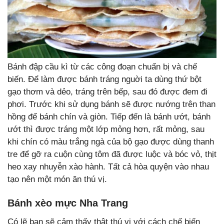
Bánh đập cầu kì từ các công đoạn chuẩn bị và chế
biến. Để làm được bánh tráng nguời ta dùng thứ bột
gạo thơm và dẻo, tráng trên bếp, sau đó được đem đi
phơi. Trước khi sử dụng bánh sẽ được nướng trên than
hồng để bánh chín và giòn. Tiếp đến là bánh ướt, bánh
ướt thì được tráng một lớp mỏng hơn, rất mỏng, sau
khi chín có màu trắng ngà của bộ gạo được dùng thanh
tre để gỡ ra cuộn cùng tôm đã được luộc và bóc vỏ, thịt
heo xay nhuyễn xào hành. Tất cả hòa quyện vào nhau
tạo nên một món ăn thú vị.
Bánh xèo mực Nha Trang
Có lẽ bạn sẽ cảm thấy thật thú vị với cách chế biến