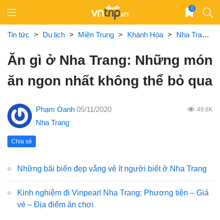
Skip
0
to
content
Tin tức
>
Du lịch
>
Miền Trung
>
Khánh Hòa
>
Nha Trang
Ăn gì ở Nha Trang: Những món
ăn ngon nhất không thể bỏ qua
Phạm Oanh
05/11/2020
49.6K
Nha Trang
Chia sẻ
Những bãi biển đẹp vắng vẻ ít người biết ở Nha Trang
Kinh nghiệm đi Vinpearl Nha Trang: Phương tiện – Giá
vé – Địa điểm ăn chơi