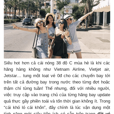
Siêu hot hơn cả cái nóng 38 độ C mùa hè
là khi các
hãng hàng không như Vietnam Airline, Vietjet air,
Jetstar… tung một loạt vé 0đ cho các chuyến bay tới
trên tất cả đường bay trong nước theo từng đợt hoặc
thậm chí từng tuần! Thế nhưng, đối với nhiều người,
việc truy cập vào trang chủ của từng hãng bay update
quả thực gây phiền toái và tốn thời gian không ít. Trong
“cái khó ló cái khôn”, đây chính là lúc vận dụng một
tính năng mới siêu tiện ích có sẵn trên trang
đặt vé