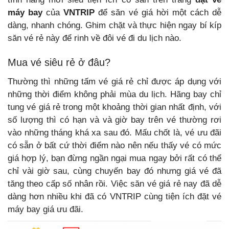
máy bay
của
VNTRIP
để săn vé giá hời một cách dễ
dàng, nhanh chóng. Ghim chặt và thực hiện ngay bí kíp
săn vé rẻ này để rinh về đôi vé đi du lịch nào.
Mua vé siêu rẻ ở đâu?
Thường thì những tấm vé giá rẻ chỉ được áp dụng với
những thời điểm không phải mùa du lịch. Hãng bay chỉ
tung vé giá rẻ trong một khoảng thời gian nhất định, với
số lượng thì có hạn và và giờ bay trên vé thường rơi
vào những tháng khá xa sau đó. Mấu chốt là, vé ưu đãi
có sẵn ở bất cứ thời điểm nào nên nếu thấy vé có mức
giá hợp lý, bạn đừng ngần ngại mua ngay bởi rất có thể
chỉ vài giờ sau, cùng chuyến bay đó nhưng giá vé đã
tăng theo cấp số nhân rồi. Việc săn vé giá rẻ nay đã dễ
dàng hơn nhiều khi đã có VNTRIP cùng tiện ích đặt vé
máy bay giá ưu đãi.