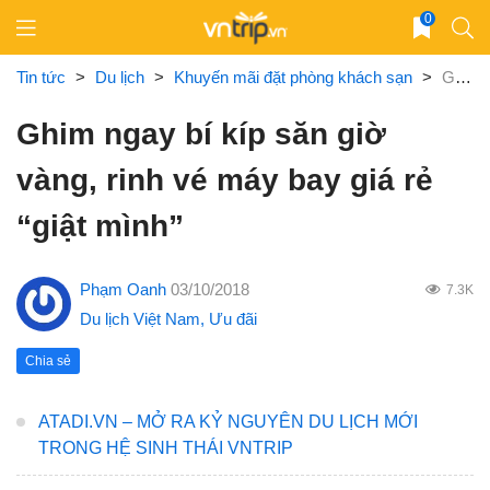
Skip
0
to
content
Tin tức
>
Du lịch
>
Khuyến mãi đặt phòng khách sạn
>
Ghim ngay bí kíp săn giờ vàng, rinh vé máy bay giá rẻ “giật mình”
Ghim ngay bí kíp săn giờ
vàng, rinh vé máy bay giá rẻ
“giật mình”
Phạm Oanh
03/10/2018
7.3K
Du lịch Việt Nam
,
Ưu đãi
Chia sẻ
ATADI.VN – MỞ RA KỶ NGUYÊN DU LỊCH MỚI
TRONG HỆ SINH THÁI VNTRIP