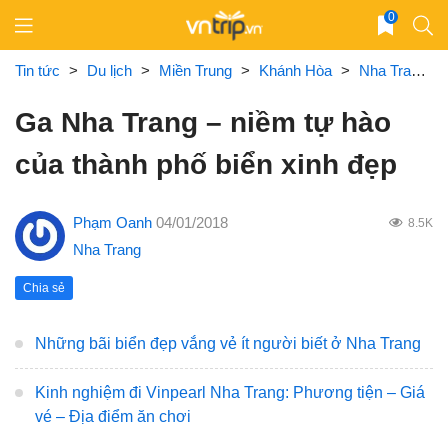
Skip
0
to
content
Tin tức
>
Du lịch
>
Miền Trung
>
Khánh Hòa
>
Nha Trang
Ga Nha Trang – niềm tự hào
của thành phố biển xinh đẹp
Phạm Oanh
04/01/2018
8.5K
Nha Trang
Chia sẻ
Những bãi biển đẹp vắng vẻ ít người biết ở Nha Trang
Kinh nghiệm đi Vinpearl Nha Trang: Phương tiện – Giá
vé – Địa điểm ăn chơi