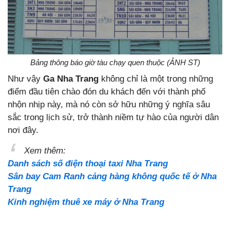
Bảng thông báo giờ tàu chạy quen thuộc (ẢNH ST)
Như vậy
Ga Nha Trang
không chỉ là một trong những
điểm đầu tiên chào đón du khách đến với thành phố
nhộn nhịp này, mà nó còn sở hữu những ý nghĩa sâu
sắc trong lịch sử, trở thành niềm tự hào của người dân
nơi đây.
Xem thêm:
Danh sách số điện thoại taxi Nha Trang
Sân bay Cam Ranh cảng hàng không quốc tế ở Nha
Trang
Kinh nghiệm thuê xe máy ở Nha Trang