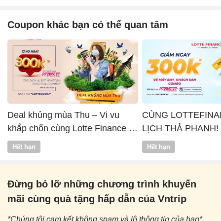
Coupon khác bạn có thể quan tâm
Deal khủng mùa Thu – Vi vu
CÙNG LOTTEFINA
khắp chốn cùng Lotte Finance x
LỊCH THẢ PHANH!
Vntrip
Hết hạn
Hết hạn
Đừng bỏ lỡ những chương trình khuyến
mãi cùng quà tặng hấp dẫn của Vntrip
*Chúng tôi cam kết không spam và lộ thông tin của bạn*