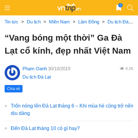
Skip
0
to
content
Tin tức
>
Du lịch
>
Miền Nam
>
Lâm Đồng
>
Du lịch Đà Lạt
“Vang bóng một thời” Ga Đà
Lạt cổ kính, đẹp nhất Việt Nam
Phạm Oanh
30/10/2019
6.2K
Du lịch Đà Lạt
Chia sẻ
Trốn nóng lên Đà Lạt tháng 6 – Khi mùa hè cũng trở nên
dịu dàng
Đến Đà Lạt tháng 10 có gì hay?