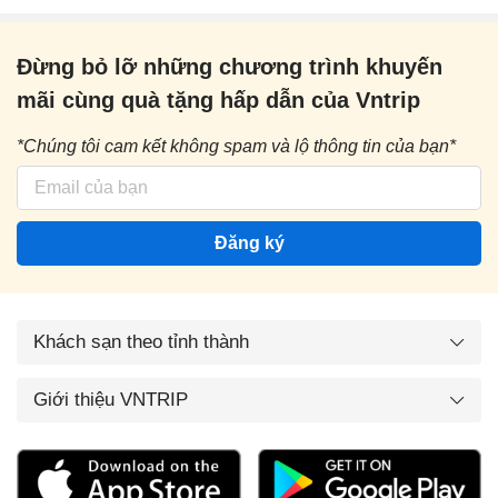
Đừng bỏ lỡ những chương trình khuyến
mãi cùng quà tặng hấp dẫn của Vntrip
*Chúng tôi cam kết không spam và lộ thông tin của bạn*
Đăng ký
Khách sạn theo tỉnh thành
Giới thiệu VNTRIP