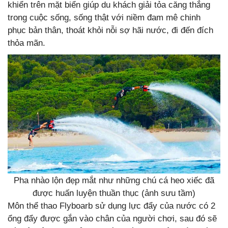
khiển trên mặt biển giúp du khách giải tỏa căng thẳng
trong cuộc sống, sống thật với niềm đam mê chinh
phục bản thân, thoát khỏi nỗi sợ hãi nước, đi đến đích
thỏa mãn.
Pha nhào lộn đẹp mắt như những chú cá heo xiếc đã
được huấn luyện thuần thục (ảnh sưu tầm)
Môn thể thao Flyboarb sử dụng lực đẩy của nước có 2
ổng đẩy được gắn vào chân của người chơi, sau đó sẽ