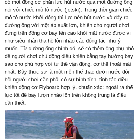
có một động cơ phản lực hút nước qua một đường ống
nối với chiếc mô tô nước (jetski). Trong thời gian chiếc
mô tô nước khởi động thì lực nén hút nước và đẩy ra
đường ống với một áp suất lớn, khiến cho người chơi
đứng trên động cơ bay lên cao khỏi mặt nước được ví
như siêu nhân tha hồ lộn nhào các động tác như ý
muốn. Từ đường ống chính đó, sẽ có thêm ống phụ nhỏ
để người chơi chủ động điều khiển bằng tay hướng bay
sao cho phù hợp với tư thế vận động, cơ thể thoải mái
nhất. Đây thực sự là một môn thể thao dưới nước đòi
hỏi người chơi cần phải có sự bình tĩnh, tỉnh táo điều
khiển động cơ Flyboarb hợp lý, chuẩn xác; ngoài ra thể
lực tốt để bay lượn nhào lộn trên không trung là điều
cần thiết.