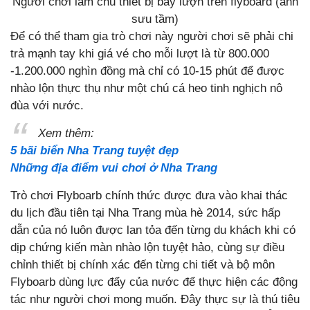
Người chơi làm chủ thiết bị bay lượn trên flyboard (ảnh
sưu tầm)
Để có thể tham gia trò chơi này người chơi sẽ phải chi
trả mạnh tay khi giá vé cho mỗi lượt là từ 800.000
-1.200.000 nghìn đồng mà chỉ có 10-15 phút để được
nhào lộn thực thụ như một chú cá heo tinh nghịch nô
đùa với nước.
Xem thêm:
5 bãi biển Nha Trang tuyệt đẹp
Những địa điểm vui chơi ở Nha Trang
Trò chơi Flyboarb chính thức được đưa vào khai thác
du lịch đầu tiên tại Nha Trang mùa hè 2014, sức hấp
dẫn của nó luôn được lan tỏa đến từng du khách khi có
dịp chứng kiến màn nhào lộn tuyệt hảo, cùng sự điều
chỉnh thiết bị chính xác đến từng chi tiết và bộ môn
Flyboarb dùng lực đẩy của nước để thực hiện các động
tác như người chơi mong muốn. Đây thực sự là thú tiêu