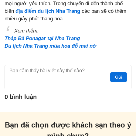
mọi người yêu thích. Trong chuyến đi đến thành phố
biển
địa điểm du lịch Nha Trang
các bạn sẽ có thêm
nhiều giây phút thăng hoa.
Xem thêm:
Tháp Bà Ponagar tại Nha Trang
Du lịch Nha Trang mùa hoa đỗ mai nở
Gửi
0 bình luận
Bạn đã chọn được khách sạn theo ý
mình chưa?