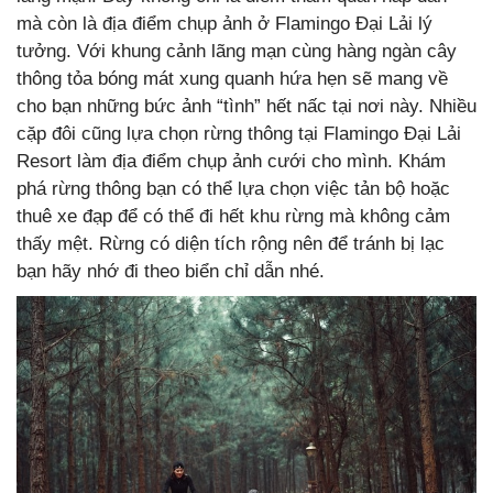
mà còn là địa điểm chụp ảnh ở Flamingo Đại Lải lý
tưởng. Với khung cảnh lãng mạn cùng hàng ngàn cây
thông tỏa bóng mát xung quanh hứa hẹn sẽ mang về
cho bạn những bức ảnh “tình” hết nấc tại nơi này. Nhiều
cặp đôi cũng lựa chọn rừng thông tại Flamingo Đại Lải
Resort làm địa điểm chụp ảnh cưới cho mình. Khám
phá rừng thông bạn có thể lựa chọn việc tản bộ hoặc
thuê xe đạp để có thể đi hết khu rừng mà không cảm
thấy mệt. Rừng có diện tích rộng nên để tránh bị lạc
bạn hãy nhớ đi theo biển chỉ dẫn nhé.