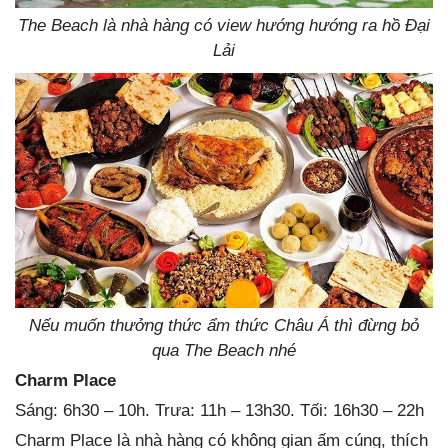
The Beach là nhà hàng có view hướng hướng ra hồ Đại
Lải
Nếu muốn thưởng thức ẩm thức Châu Á thì đừng bỏ
qua The Beach nhé
Charm Place
Sáng: 6h30 – 10h. Trưa: 11h – 13h30. Tối: 16h30 – 22h
Charm Place là nhà hàng có không gian ấm cúng, thích