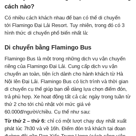
cách nào?
Có nhiều cách khách nhau để bạn có thể di chuyển
tới
Flamingo Đại Lải Resort. Tuy nhiên, trong đó có 3
hình thức di chuyển phổ biến nhất là:
Di chuyển bằng Flamingo Bus
Flamingo Bus là một trong những dịch vụ vận chuyển
riêng của Flamingo Đại Lải. Cung cấp dịch vụ vận
chuyển an toàn, tiện ích dành cho hành khách từ Hà
Nội lên Đại Lải. Flamingo Bus có lịch trình và thời gian
di chuyển cụ thể giúp bạn dễ dàng lựa chọn điểm đón,
trả phù hợp. Xe hoạt động tất cả các ngày trong tuần từ
thứ 2 cho tới chủ nhật với mức giá vé
60.000đ/người/chiều. Cụ thể như sau:
Từ thứ 2 – thứ 6:
chỉ có một lượt chạy duy nhất xuất
phát lúc 7h30 và về 16h. Điểm đón trả khách tại đoạn