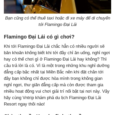
Bạn cũng có thể thuê taxi hoặc đi xe máy để di chuyển
tới
Flamingo Đại Lải
Flamingo Đại Lải có gì chơi?
Khi tới
Flamingo Đại Lải chắc hẳn có nhiều người sẽ
băn khoăn không biết khi tới đây chỉ ăn uống, nghỉ ngơi
hay có thể chơi gì ở Flamingo Đại Lải hay không? Thì
câu trả lời là có. Vì là một trong những khu nghỉ dưỡng
đẳng cấp bậc nhất tại Miền Bắc nên khi đặt chân tới
đây bạn không chỉ được hòa mình trong không gian
nghỉ ngơi, thư giãn đẳng cấp mà còn được tham gia
nhiều hoạt động vui chơi giải trí nổi bật tại nơi này. Vậy
hãy cùng Vntrip khám phá
du lịch Flamingo Đại Lải
Resort ngay thôi nào!