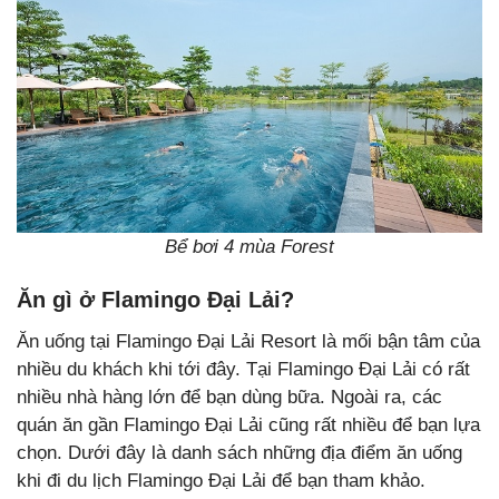
Bể bơi 4 mùa Forest
Ăn gì ở
Flamingo Đại Lải?
Ăn uống tại Flamingo Đại Lải Resort là mối bận tâm của
nhiều du khách khi tới đây. Tại Flamingo Đại Lải có rất
nhiều nhà hàng lớn để bạn dùng bữa. Ngoài ra, các
quán ăn gần Flamingo Đại Lải cũng rất nhiều để bạn lựa
chọn. Dưới đây là danh sách những địa điểm ăn uống
khi đi du lịch Flamingo Đại Lải để bạn tham khảo.