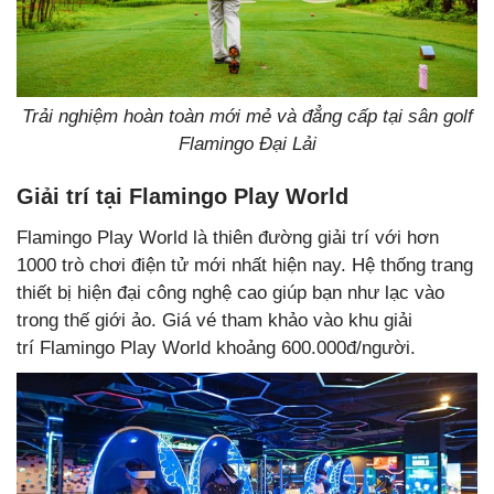
Trải nghiệm hoàn toàn mới mẻ và đẳng cấp tại
sân golf
Flamingo Đại Lải
Giải trí tại Flamingo Play World
Flamingo Play World là thiên đường giải trí với hơn
1000 trò chơi điện tử mới nhất hiện nay. Hệ thống trang
thiết bị hiện đại công nghệ cao giúp bạn như lạc vào
trong thế giới ảo. Giá vé tham khảo vào khu giải
trí Flamingo Play World khoảng 600.000đ/người.