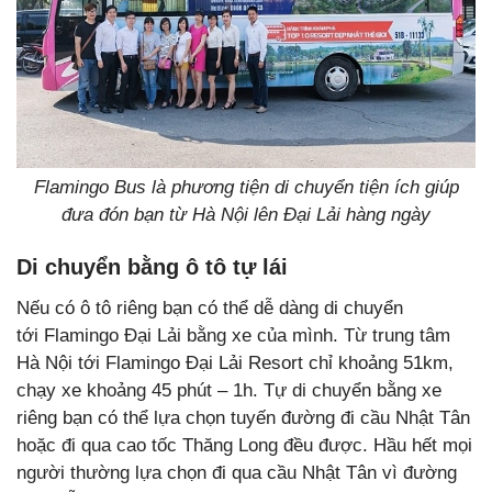
Flamingo Bus là phương tiện di chuyển tiện ích giúp
đưa đón bạn từ Hà Nội lên Đại Lải hàng ngày
Di chuyển bằng ô tô tự lái
Nếu có ô tô riêng bạn có thể dễ dàng di chuyển
tới
Flamingo Đại Lải bằng xe của mình. Từ trung tâm
Hà Nội tới Flamingo Đại Lải Resort chỉ khoảng 51km,
chạy xe khoảng 45 phút – 1h. Tự di chuyển bằng xe
riêng bạn có thể lựa chọn tuyến đường đi cầu Nhật Tân
hoặc đi qua cao tốc Thăng Long đều được. Hầu hết mọi
người thường lựa chọn đi qua cầu Nhật Tân vì đường