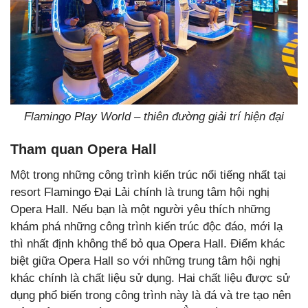
Flamingo Play World – thiên đường giải trí hiện đại
Tham quan
Opera Hall
Một trong những công trình kiến trúc nổi tiếng nhất tại
resort Flamingo Đại Lải chính là trung tâm hội nghị
Opera Hall. Nếu bạn là một người yêu thích những
khám phá những công trình kiến trúc độc đáo, mới lạ
thì nhất định không thể bỏ qua Opera Hall. Điểm khác
biệt giữa Opera Hall so với những trung tâm hội nghị
khác chính là chất liệu sử dụng. Hai chất liệu được sử
dụng phổ biến trong công trình này là đá và tre tạo nên