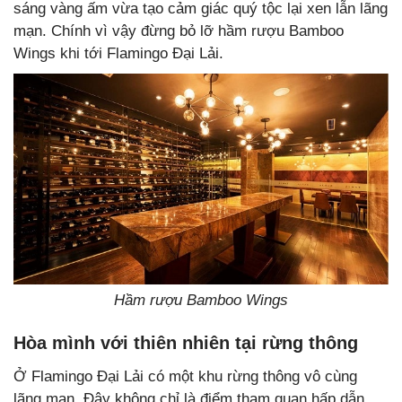
sáng vàng ấm vừa tạo cảm giác quý tộc lại xen lẫn lãng
mạn. Chính vì vậy đừng bỏ lỡ hầm rượu Bamboo
Wings khi tới Flamingo Đại Lải.
Hầm rượu Bamboo Wings
Hòa mình với thiên nhiên tại rừng thông
Ở Flamingo Đại Lải có một khu rừng thông vô cùng
lãng mạn. Đây không chỉ là điểm tham quan hấp dẫn