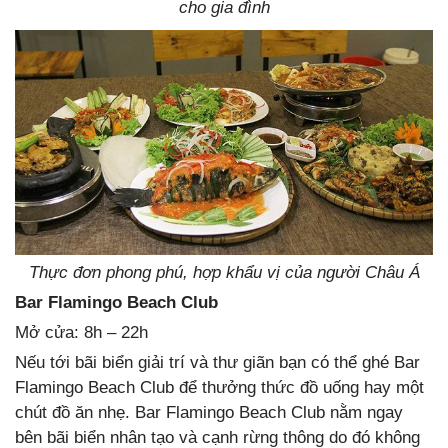
cho gia đình
Thực đơn phong phú, hợp khẩu vị của người Châu Á
Bar Flamingo Beach Club
Mở cửa: 8h – 22h
Nếu tới bãi biển giải trí và thư giãn bạn có thể ghé Bar
Flamingo Beach Club để thưởng thức đồ uống hay một
chút đồ ăn nhẹ. Bar Flamingo Beach Club nằm ngay
bên bãi biển nhân tạo và cạnh rừng thông do đó không