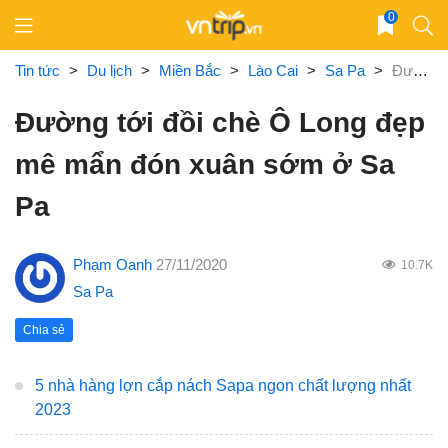
Skip
0
to
content
Tin tức
>
Du lịch
>
Miền Bắc
>
Lào Cai
>
Sa Pa
>
Đường tới đồi chè Ô Long đẹp mê mẩn đón xuân sớm ở Sa Pa
Đường tới đồi chè Ô Long đẹp
mê mẩn đón xuân sớm ở Sa
Pa
Phạm Oanh
27/11/2020
10.7K
Sa Pa
Chia sẻ
5 nhà hàng lợn cắp nách Sapa ngon chất lượng nhất
2023