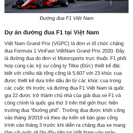
Đường đua F1 Việt Nam
Dự án đường đua F1 tại Việt Nam
Việt Nam Grand Prix (VGPC) là đơn vị tổ chức chặng
đua Formula 1 VinFast ViệtNam Grand Prix 2020. Đây
là đường đua do đơn vị Motorsports trực thuộc F1 phối
hợp cùng các kỹ sư công ty Tilke (Đức) thiết kế đặc
biệt với chiều dài tổng cộng là 5,607 với 23 khúc cua
được thiết kế dựa trên dấu ấn từ các khúc cua trong
các cuộc thi trước và đường đua F1 Việt Nam là quốc
gia 22 được trở thành chủ nhà của giải đua xe F1 và
cũng chính là quốc gia thứ 3 trên thế giới thực hiện
trường đua “Đường phố”. Trường đua được khởi công
vào tháng 3/2019 và theo dự kiến sẽ bàn giao công
trình vào tháng 3 trước khi diễn ra chặng đua xe mang
tầm cỡ quốc tế lần đầu tiên tại Việt Nam vào ngày