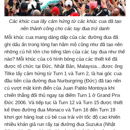
Các khúc cua lấy cảm hứng từ các khúc cua đã tạo
nên thành công cho các tay đua trứ danh
Mỗi khúc cua mang dáng dấp của các đường đua đã
ghi dấu ấn trong lòng fan hâm mộ cũng như đã tạo nên
những cú hít lớn cho tiếng tăm của các tay đua như thế
nào? Mỗi khúc của có hình bóng của các thiết kế đã
được tổ chức tại Đức, Nhật Bản, Malaysia…được ông
Tilke lấy cảm hứng từ Turn 1 và Turn 2, là hai góc cua
đầu tiên của đường đua Nurburgring (Đức) đã tạo nên
cú vượt mặt kinh điển của Juan Pablo Montoya khi
chiến thắng đối thủ ngay tại điểm Turn 1 ở Grand Prix
Đức 2006. Và tiếp tục là Turn 12 và Turn 15 được thiết
kế theo đường đua Monaco và Turn 16 đến Turn 19
khơi gợi hàng loạt cú bẻ cua trái với tốc độ cao khiến
nhiều khán giả run rẩy tại đường đua Suzuka (Nhật