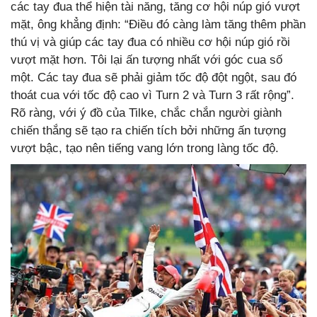
các tay đua thể hiện tài năng, tăng cơ hội núp gió vượt
mặt, ông khẳng định: “Điều đó càng làm tăng thêm phần
thú vị và giúp các tay đua có nhiều cơ hội núp gió rồi
vượt mặt hơn. Tôi lại ấn tượng nhất với góc cua số
một. Các tay đua sẽ phải giảm tốc độ đột ngột, sau đó
thoát cua với tốc độ cao vì Turn 2 và Turn 3 rất rộng”.
Rõ ràng, với ý đồ của Tilke, chắc chắn người giành
chiến thắng sẽ tạo ra chiến tích bởi những ấn tượng
vượt bậc, tạo nên tiếng vang lớn trong làng tốc độ.