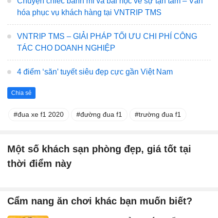
Chuyện chiếc bánh mì và bài học về sự tận tâm – Văn
hóa phục vụ khách hàng tại VNTRIP TMS
VNTRIP TMS – GIẢI PHÁP TỐI ƯU CHI PHÍ CÔNG
TÁC CHO DOANH NGHIỆP
4 điểm ‘săn’ tuyết siêu đẹp cực gần Việt Nam
Chia sẻ
đua xe f1 2020
đường đua f1
trường đua f1
Một số khách sạn phòng đẹp, giá tốt tại
thời điểm này
Cẩm nang ăn chơi khác bạn muốn biết?