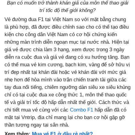
Bạn có muốn trở thành khán giả của môn thể thao giải
trí tốc độ thế giới không?
Vé đường đua F1 tại Việt Nam so với mặt bằng chung
là phù hợp, đã được điều chỉnh sao cho có thể tạo điều
kiện cho công dân Việt Nam có cơ hội chứng kiến
những màn trình diễn ngoạn mục tại nước nhà. Hiện tại
giá vé được chia làm 3 hạng, xem được trong 3 ngày
diễn ra cuộc đua và giá vé đang có xu hướng tăng. Bạn
có thể mua vé kim cương, bạch kim, vàng để sở hữu vị
trí đẹp nhất tại khán đài hoặc vé khán đài với mức giá
nhẹ hơn để hòa mình vào trận chiến tranh tài giữa các
tay đua nổi tiếng, chiêm ngưỡng dàn siêu xe siêu khủng
chỉ có tại cuộc đua xe công thức 1, môn thể thao quốc
tế và giải trí tốc độ hấp dẫn nhất thế giới. Cách thức và
chi tiết mua vé cùng với các
Combo F1
hấp dẫn đã có
mặt tại Vntrip, địa chỉ mang lại cho bạn cơ hội gặp gỡ
thần tượng ngay tại sân nhà.
Xem thêm:
Mua vé F1 ở đâu rẻ nhất?