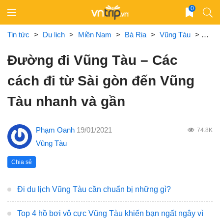
Skip
0
to
content
Tin tức
>
Du lịch
>
Miền Nam
>
Bà Rịa
>
Vũng Tàu
>
Đườn
Đường đi Vũng Tàu – Các
cách đi từ Sài gòn đến Vũng
Tàu nhanh và gần
Phạm Oanh
19/01/2021
74.8K
Vũng Tàu
Chia sẻ
Đi du lịch Vũng Tàu cần chuẩn bị những gì?
Top 4 hồ bơi vô cực Vũng Tàu khiến bạn ngất ngây vì