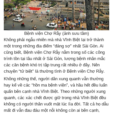
Bệnh viện Chợ Rẫy (ảnh sưu tầm)
Không phải ngẫu nhiên mà nhà Vĩnh Biệt lại trở thành
một trong những địa điểm “đáng sợ” nhất Sài Gòn. Ai
cũng biết, Bệnh viện Chợ Rẫy nằm trong số các công
trình tồn tại lâu nhất ở Sài Gòn, lượng bệnh nhân mắc
các căn bệnh khó trị tập trung rất nhiều ở đây. Nên
chuyện “tử biệt” là thường tình ở Bệnh viện Chợ Rẫy.
Không những thế, người dân xung quanh vẫn thường
hay kể về các “hồn ma bệnh viện”, và hầu hết đều luẩn
quẩn bên cạnh nhà Vĩnh Biệt. Theo những người xung
quanh, các xác chết được giữ trong nhà Vĩnh Biệt đều
không có người thân vuốt mặt lúc lìa đời. Tất cả họ dẫu
mất đi vẫn đau đáu một nỗi không còn ai bên cạnh,