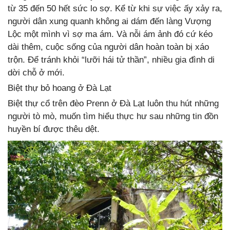
từ 35 đến 50 hết sức lo sợ. Kể từ khi sự việc ấy xảy ra,
người dân xung quanh không ai dám đến làng Vượng
Lộc một mình vì sợ ma ám. Và nỗi ám ảnh đó cứ kéo
dài thêm, cuộc sống của người dân hoàn toàn bị xáo
trộn. Để tránh khỏi “lưỡi hái tử thần”, nhiều gia đình di
dời chỗ ở mới.
Biệt thự bỏ hoang ở Đà Lạt
Biệt thự cổ trên đèo Prenn ở Đà Lạt luôn thu hút những
người tò mò, muốn tìm hiểu thực hư sau những tin đồn
huyền bí được thêu dệt.