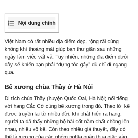
Nội dung chính
Việt Nam có rất nhiều địa điểm đẹp, rộng rãi cùng
không khí thoáng mát giúp bạn thư giãn sau những
ngày làm việc vất vả. Tuy nhiên, những địa điểm dưới
đây sẽ khiến bạn phải “dựng tóc gáy” dù chỉ đi ngang
qua.
Bể xương chùa Thầy ở Hà Nội
Di tích chùa Thầy (huyện Quốc Oai, Hà Nội) nổi tiếng
với hang Cắc Cớ cùng bể xương trong đó. Theo lời kể
được truyền lại từ nhiều đời, khi phát hiện ra hang,
người ta đã thấy những bộ hài cốt nằm chất chồng lên
nhau, nhiều vô kể. Còn theo nhiều giả thuyết, đây có
thể là xương của các nhóm nghĩa quân thua giặc vào