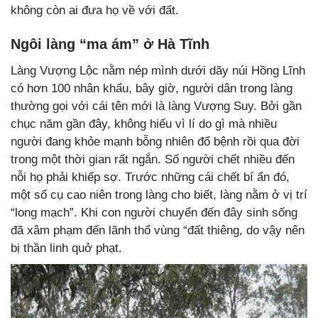
không còn ai đưa họ về với đất.
Ngôi làng “ma ám” ở Hà Tĩnh
Làng Vượng Lộc nằm nép mình dưới dãy núi Hồng Lĩnh
có hơn 100 nhân khẩu, bây giờ, người dân trong làng
thường gọi với cái tên mới là làng Vượng Suy. Bởi gần
chục năm gần đây, không hiểu vì lí do gì mà nhiều
người đang khỏe mạnh bỗng nhiên đổ bệnh rồi qua đời
trong một thời gian rất ngắn. Số người chết nhiều đến
nỗi họ phải khiếp sợ. Trước những cái chết bí ẩn đó,
một số cụ cao niên trong làng cho biết, làng nằm ở vị trí
“long mạch”. Khi con người chuyển đến đây sinh sống
đã xâm phạm đến lãnh thổ vùng “đất thiêng, do vậy nên
bị thần linh quở phạt.