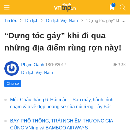
Skip
0
to
content
Tin tức
>
Du lịch
>
Du lịch Việt Nam
>
“Dựng tóc gáy” khi đi qua những địa điểm rùng rợn này!
“Dựng tóc gáy” khi đi qua
những địa điểm rùng rợn này!
Phạm Oanh
18/10/2017
7.2K
Du lịch Việt Nam
Chia sẻ
Mộc Châu tháng 6: Hái mận – Săn mây, hành trình
chạm vào vẻ đẹp hoang sơ của núi rừng Tây Bắc
BAY PHỔ THÔNG, TRẢI NGHIỆM THƯƠNG GIA
CÙNG VNtrip và BAMBOO AIRWAYS