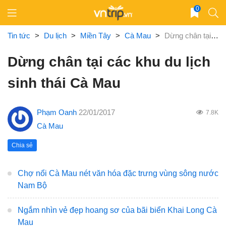
Skip
0
to
content
Tin tức
>
Du lịch
>
Miền Tây
>
Cà Mau
>
Dừng chân tại các khu du lịch sinh thái Cà Mau
Dừng chân tại các khu du lịch
sinh thái Cà Mau
Phạm Oanh
22/01/2017
7.8K
Cà Mau
Chia sẻ
Chợ nổi Cà Mau nét văn hóa đặc trưng vùng sông nước
Nam Bộ
Ngắm nhìn vẻ đẹp hoang sơ của bãi biển Khai Long Cà
Mau