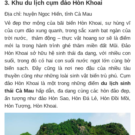
3. Khu du lịch cụm đảo Hòn Khoai
Địa chỉ: huyện Ngọc Hiển, tỉnh Cà Mau
Vẻ đẹp thơ mộng của bãi biển Hòn Khoai, sự hùng vĩ
của cụm đảo xung quanh, trong sắc xanh bạt ngàn của
trời nước, thảm động – thực vật hoang sơ sẽ là điểm
mới lạ trong hành trình ghé thăm miền đất Mũi. Đảo
Hòn Khoai sở hữu hệ sinh thái đa dạng, với nhiều con
suối, trong đó có hai con suối nước ngọt lớn cùng bờ
biển sạch. Đây cũng là nơi neo đậu của nhiều tàu
thuyền cũng như những loài sinh vật biển trù phú. Cụm
đảo Hòn Khoai là một trong những điểm
du lịch sinh
thái Cà Mau
hấp dẫn, đa dạng cùng các hòn đảo đẹp,
ấn tượng như đảo Hòn Sao, Hòn Đá Lẻ, Hòn Đồi Mồi,
Hòn Tượng, Hòn Khoai.