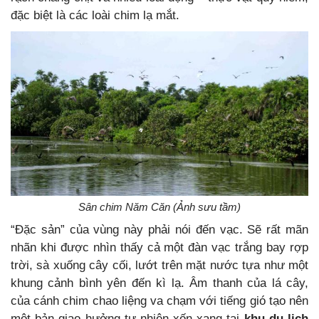
đặc biệt là các loài chim lạ mắt.
Sân chim Năm Căn (Ảnh sưu tầm)
“Đặc sản” của vùng này phải nói đến vạc. Sẽ rất mãn
nhãn khi được nhìn thấy cả một đàn vạc trắng bay rợp
trời, sà xuống cây cối, lướt trên mặt nước tựa như một
khung cảnh bình yên đến kì lạ. Âm thanh của lá cây,
của cánh chim chao liệng va chạm với tiếng gió tạo nên
một bản giao hưởng tự nhiên xốn xang tại
khu du lịch