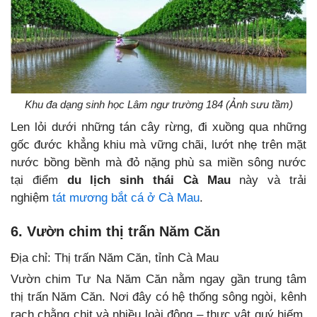
Khu đa dạng sinh học Lâm ngư trường 184 (Ảnh sưu tầm)
Len lỏi dưới những tán cây rừng, đi xuồng qua những
gốc đước khẳng khiu mà vững chãi, lướt nhẹ trên mặt
nước bồng bềnh mà đỏ nặng phù sa miền sông nước
tại điểm
du lịch sinh thái Cà Mau
này và trải
nghiệm
tát mương bắt cá ở Cà Mau
.
6. Vườn chim thị trấn Năm Căn
Địa chỉ: Thị trấn Năm Căn, tỉnh Cà Mau
Vườn chim Tư Na Năm Căn nằm ngay gần trung tâm
thị trấn Năm Căn. Nơi đây có hệ thống sông ngòi, kênh
rạch chằng chịt và nhiều loài động – thực vật quý hiếm,