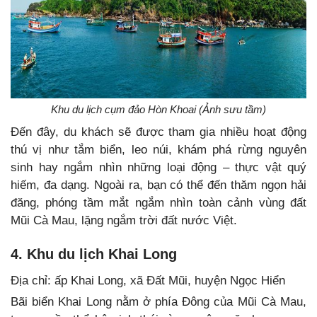
Khu du lịch cụm đảo Hòn Khoai (Ảnh sưu tầm)
Đến đây, du khách sẽ được tham gia nhiều hoạt động
thú vị như tắm biển, leo núi, khám phá rừng nguyên
sinh hay ngắm nhìn những loại động – thực vật quý
hiếm, đa dạng. Ngoài ra, bạn có thể đến thăm ngọn hải
đăng, phóng tầm mắt ngắm nhìn toàn cảnh vùng đất
Mũi Cà Mau, lặng ngắm trời đất nước Việt.
4. Khu du lịch Khai Long
Địa chỉ: ấp Khai Long, xã Đất Mũi, huyện Ngọc Hiển
Bãi biển Khai Long nằm ở phía Đông của Mũi Cà Mau,