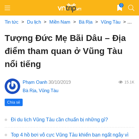
Skip
0
to
content
Tin tức
>
Du lịch
>
Miền Nam
>
Bà Rịa
>
Vũng Tàu
>
Tượn
Tượng Đức Mẹ Bãi Dâu – Địa
điểm tham quan ở Vũng Tàu
nổi tiếng
Phạm Oanh
30/10/2019
15.1K
Bà Rịa
,
Vũng Tàu
Chia sẻ
Đi du lịch Vũng Tàu cần chuẩn bị những gì?
Top 4 hồ bơi vô cực Vũng Tàu khiến bạn ngất ngây vì