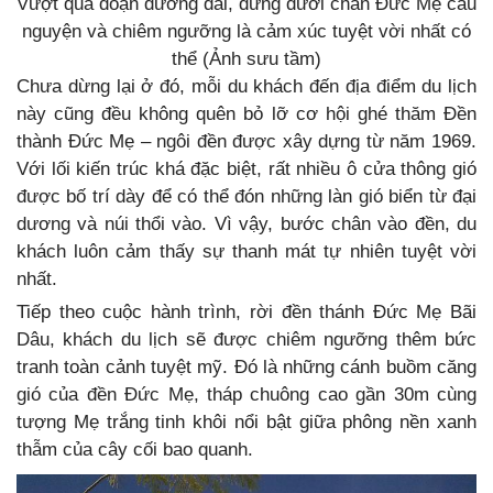
Vượt qua đoạn đường dài, đứng dưới chân Đức Mẹ cầu
nguyện và chiêm ngưỡng là cảm xúc tuyệt vời nhất có
thể (Ảnh sưu tầm)
Chưa dừng lại ở đó, mỗi du khách đến địa điểm du lịch
này cũng đều không quên bỏ lỡ cơ hội ghé thăm Đền
thành Đức Mẹ – ngôi đền được xây dựng từ năm 1969.
Với lối kiến trúc khá đặc biệt, rất nhiều ô cửa thông gió
được bố trí dày để có thể đón những làn gió biển từ đại
dương và núi thổi vào. Vì vậy, bước chân vào đền, du
khách luôn cảm thấy sự thanh mát tự nhiên tuyệt vời
nhất.
Tiếp theo cuộc hành trình, rời đền thánh Đức Mẹ Bãi
Dâu, khách du lịch sẽ được chiêm ngưỡng thêm bức
tranh toàn cảnh tuyệt mỹ. Đó là những cánh buồm căng
gió của đền Đức Mẹ, tháp chuông cao gần 30m cùng
tượng Mẹ trắng tinh khôi nổi bật giữa phông nền xanh
thẫm của cây cối bao quanh.