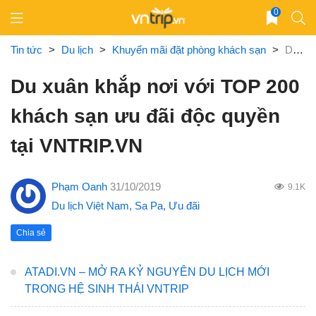
Skip
0
to
content
Tin tức
>
Du lịch
>
Khuyến mãi đặt phòng khách sạn
>
Du xuân khắp nơi với TOP 200 khách sạn ưu đãi độc quyền tại VNTRIP.VN
Du xuân khắp nơi với TOP 200
khách sạn ưu đãi độc quyền
tại VNTRIP.VN
Phạm Oanh
31/10/2019
9.1K
Du lịch Việt Nam
,
Sa Pa
,
Ưu đãi
Chia sẻ
ATADI.VN – MỞ RA KỶ NGUYÊN DU LỊCH MỚI
TRONG HỆ SINH THÁI VNTRIP