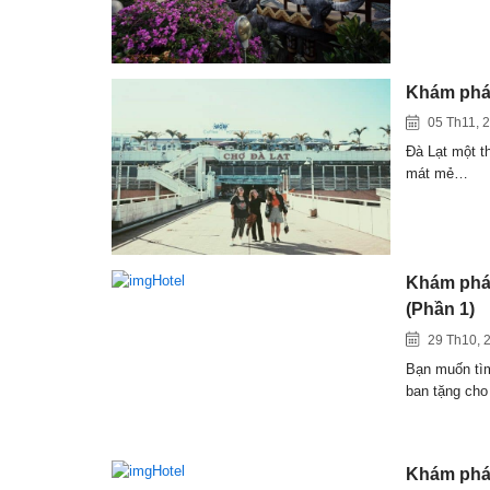
Khám phá 
05 Th11, 
Đà Lạt một t
mát mẻ…
Khám phá 
(Phần 1)
29 Th10, 
Bạn muốn tìm
ban tặng ch
Khám phá 