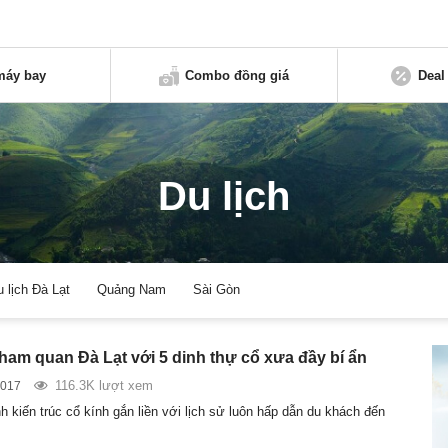
máy bay
Combo đồng giá
Deal
Du lịch
u lịch Đà Lạt
Quảng Nam
Sài Gòn
tham quan Đà Lạt với 5 dinh thự cổ xưa đầy bí ẩn
116.3K lượt xem
2017
h kiến trúc cổ kính gắn liền với lịch sử luôn hấp dẫn du khách đến
…