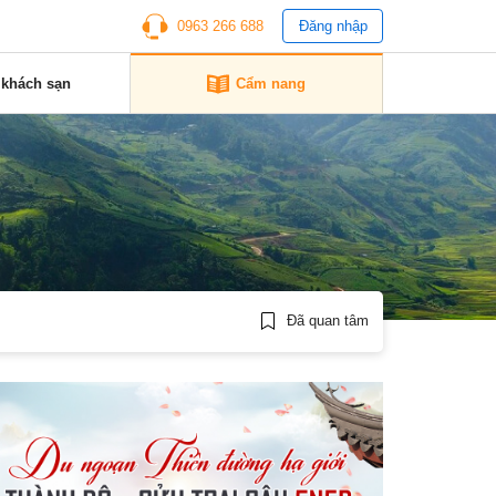
0963 266 688
Đăng nhập
 khách sạn
Cẩm nang
Đã quan tâm