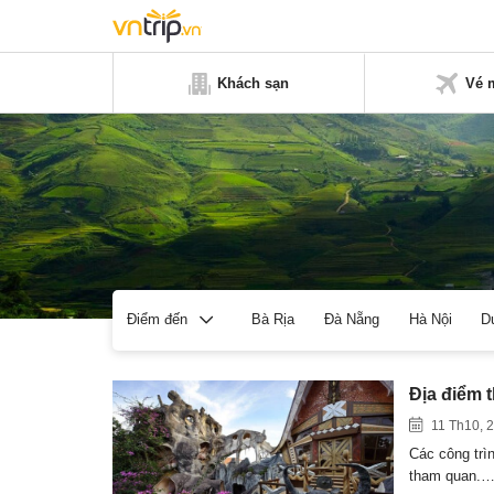
Khách sạn
Vé 
Bà Rịa
Đà Nẵng
Hà Nội
D
Điểm đến
Địa điểm 
11 Th10, 
Các công trìn
tham quan.