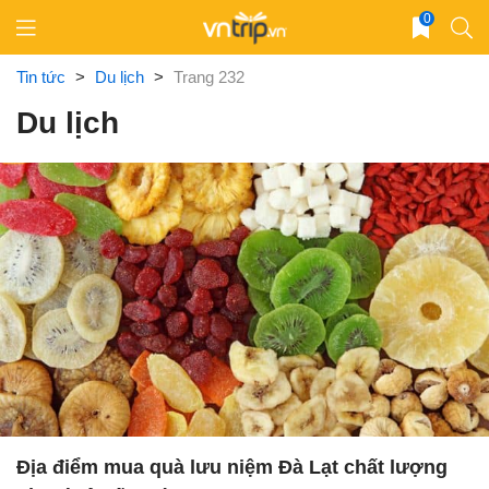
Skip
0
to
content
Tin tức
>
Du lịch
>
Trang 232
Du lịch
Địa điểm mua quà lưu niệm Đà Lạt chất lượng