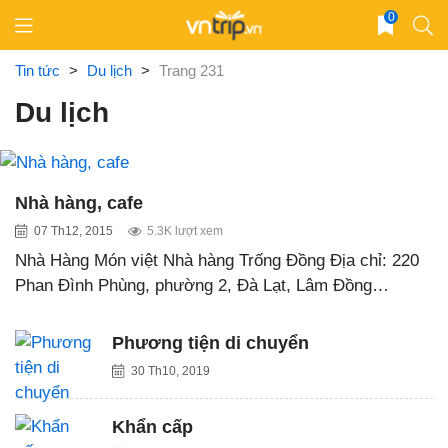
Skip
0
to
content
Tin tức
>
Du lịch
>
Trang 231
Du lịch
Nhà hàng, cafe
07 Th12, 2015
5.3K lượt xem
Nhà Hàng Món việt Nhà hàng Trống Đồng Địa chỉ: 220
Phan Đình Phùng, phường 2, Đà Lạt, Lâm Đồng…
Phương tiện di chuyển
30 Th10, 2019
Khẩn cấp