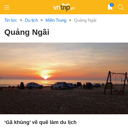
Skip
0
to
content
Tin tức
>
Du lịch
>
Miền Trung
>
Quảng Ngãi
Quảng Ngãi
‘Gã khùng’ về quê làm du lịch