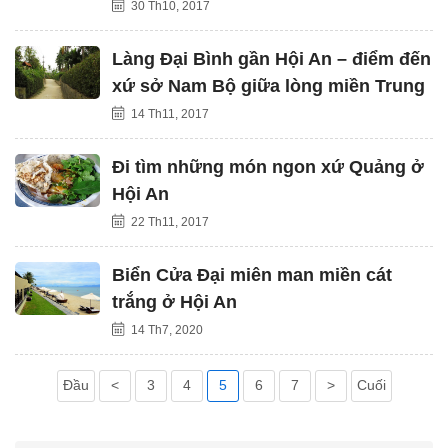
30 Th10, 2017
Làng Đại Bình gần Hội An – điểm đến
xứ sở Nam Bộ giữa lòng miền Trung
14 Th11, 2017
Đi tìm những món ngon xứ Quảng ở
Hội An
22 Th11, 2017
Biển Cửa Đại miên man miền cát
trắng ở Hội An
14 Th7, 2020
Đầu
<
3
4
5
6
7
>
Cuối