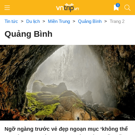
Skip
0
to
content
Tin tức
>
Du lịch
>
Miền Trung
>
Quảng Bình
>
Trang 2
Quảng Bình
Ngỡ ngàng trước vẻ đẹp ngoạn mục ‘không thể