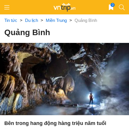
Skip
0
to
content
Tin tức
>
Du lịch
>
Miền Trung
>
Quảng Bình
Quảng Bình
Bên trong hang động hàng triệu năm tuổi