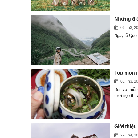
Những điể
06 Th3, 2
Ngày lễ Quốc 
Top món n
01 Th3, 2
Đến với mỗi 
tươi đẹp thì
Giới thiệ
29 Th4, 2