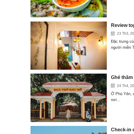
Review to
23 Th3, 2
Đặc trưng củ
người miền 
Ghé thăm 
24 Th4, 2
Ở Phú Yên, có
nơi…
Check-in 