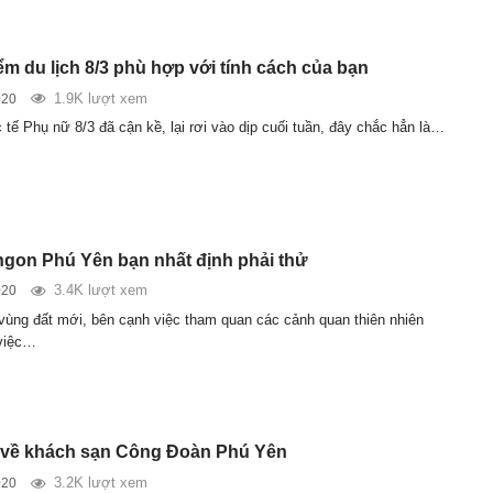
m du lịch 8/3 phù hợp với tính cách của bạn
1.9K lượt xem
020
tế Phụ nữ 8/3 đã cận kề, lại rơi vào dịp cuối tuần, đây chắc hẳn là…
gon Phú Yên bạn nhất định phải thử
3.4K lượt xem
020
vùng đất mới, bên cạnh việc tham quan các cảnh quan thiên nhiên
 việc…
u về khách sạn Công Đoàn Phú Yên
3.2K lượt xem
020