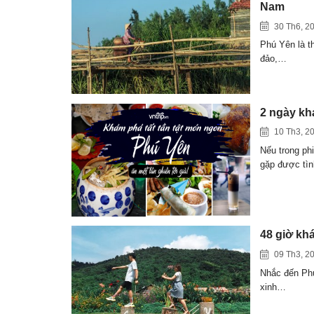
Nam
30 Th6, 2
Phú Yên là th
đảo,…
2 ngày kh
10 Th3, 2
Nếu trong ph
gặp được tì
48 giờ kh
09 Th3, 2
Nhắc đến Phú
xinh…