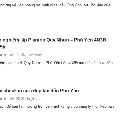
i những vẻ đẹp hoang sơ bình dị tại cầu Ông Cọp, sự độc đáo của
nh nghiệm lập Plantrip Quy Nhơn – Phú Yên 4N3Đ
5tr
11.2K lượt xem
2019
hêm plantrip đi Quy Nhơn – Phú Yên hẳn 4N3Đ mà chỉ có chưa đến
ểm check in cực đẹp khi đến Phú Yên
20.8K lượt xem
2019
ách để bạn tận hưởng trọn vẹn một kỳ nghỉ vô cùng lý thú. Nếu bạn