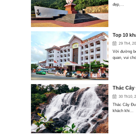
đẹp,…
Top 10 kh
29 Th4, 2
Với đường bờ 
quan, vui ch
Thác Cây 
30 Th10, 
Thác Cây Đu 
khách khi…