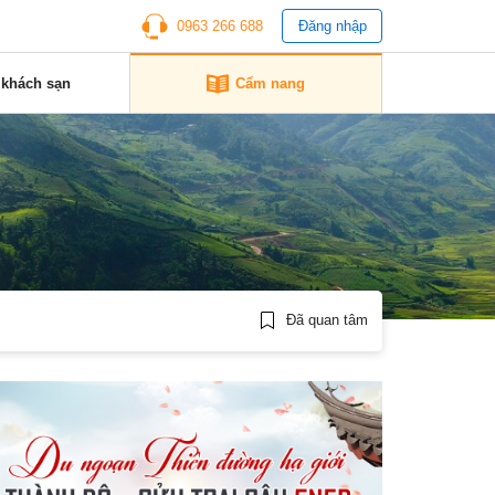
0963 266 688
Đăng nhập
 khách sạn
Cẩm nang
Đã quan tâm