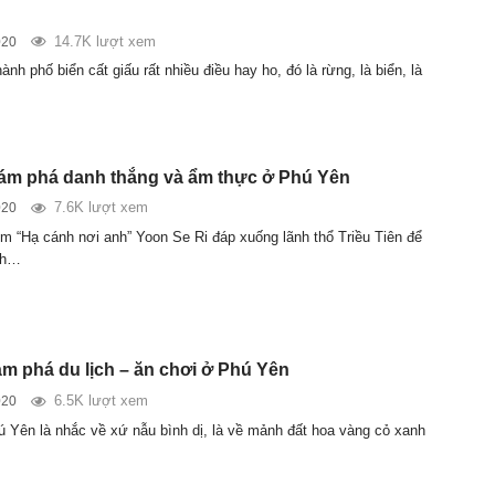
14.7K lượt xem
020
ành phố biển cất giấu rất nhiều điều hay ho, đó là rừng, là biển, là
ám phá danh thắng và ẩm thực ở Phú Yên
7.6K lượt xem
020
im “Hạ cánh nơi anh” Yoon Se Ri đáp xuống lãnh thổ Triều Tiên để
nh…
ám phá du lịch – ăn chơi ở Phú Yên
6.5K lượt xem
020
 Yên là nhắc về xứ nẫu bình dị, là về mảnh đất hoa vàng cỏ xanh