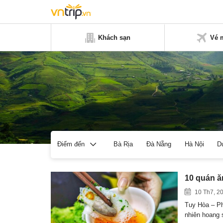
Khách sạn
Vé 
Bà Rịa
Đà Nẵng
Hà Nội
D
Điểm đến
10 quán ă
10 Th7, 2
Tuy Hòa – Ph
nhiên hoang