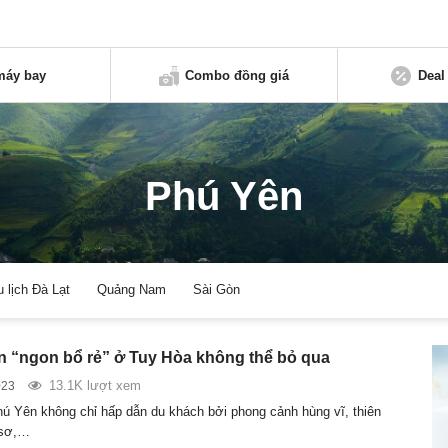
máy bay
Combo đồng giá
Deal
Phú Yên
u lịch Đà Lạt
Quảng Nam
Sài Gòn
n “ngon bổ rẻ” ở Tuy Hòa không thể bỏ qua
13.1K lượt xem
023
ú Yên không chỉ hấp dẫn du khách bởi phong cảnh hùng vĩ, thiên
 sơ,…