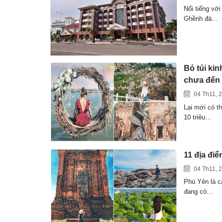
Nổi tiếng vớ
Ghềnh đá…
Bỏ túi ki
chưa đến 
04 Th11, 
Lại mới có t
10 triệu…
11 địa đi
04 Th11, 
Phú Yên là c
đang có…