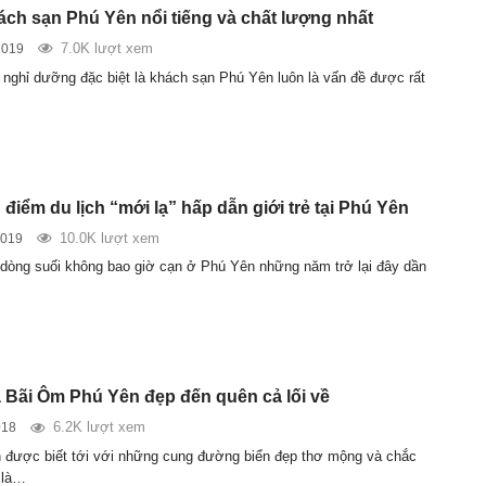
ách sạn Phú Yên nổi tiếng và chất lượng nhất
7.0K lượt xem
2019
 nghỉ dưỡng đặc biệt là khách sạn Phú Yên luôn là vấn đề được rất
điểm du lịch “mới lạ” hấp dẫn giới trẻ tại Phú Yên
10.0K lượt xem
2019
dòng suối không bao giờ cạn ở Phú Yên những năm trở lại đây dần
Bãi Ôm Phú Yên đẹp đến quên cả lối về
6.2K lượt xem
018
 được biết tới với những cung đường biển đẹp thơ mộng và chắc
 là…