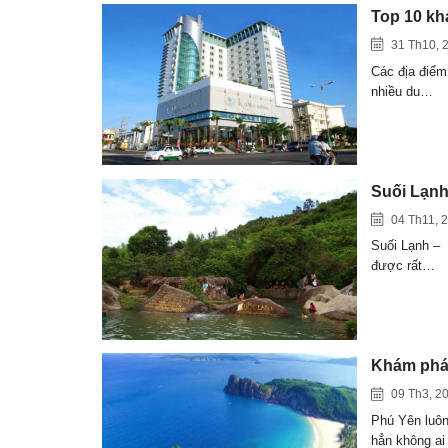
Top 10 kh
31 Th10, 
Các địa điểm
nhiều du…
Suối Lạnh 
04 Th11, 
Suối Lạnh – 
được rất…
Khám phá 
09 Th3, 2
Phú Yên luôn
hẳn không ai