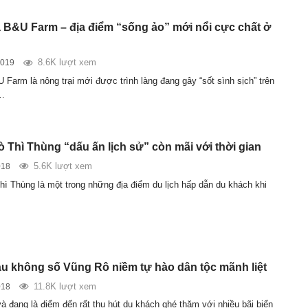
B&U Farm – địa điểm “sống ảo” mới nổi cực chất ở
8.6K lượt xem
2019
 Farm là nông trại mới được trình làng đang gây “sốt sình sịch” trên
…
ò Thì Thùng “dấu ấn lịch sử” còn mãi với thời gian
5.6K lượt xem
018
hì Thùng là một trong những địa điểm du lịch hấp dẫn du khách khi
àu không số Vũng Rô niềm tự hào dân tộc mãnh liệt
11.8K lượt xem
018
à đang là điểm đến rất thu hút du khách ghé thăm với nhiều bãi biển