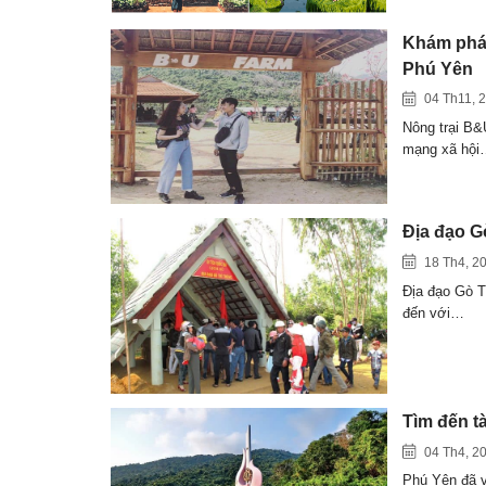
Khám phá 
Phú Yên
04 Th11, 
Nông trại B&U
mạng xã hội
Địa đạo G
18 Th4, 2
Địa đạo Gò T
đến với…
Tìm đến t
04 Th4, 2
Phú Yên đã v