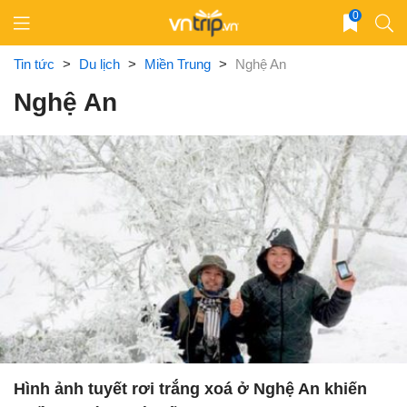
Skip
0
to
content
Tin tức
>
Du lịch
>
Miền Trung
>
Nghệ An
Nghệ An
Hình ảnh tuyết rơi trắng xoá ở Nghệ An khiến