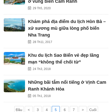
ở vùng biển Cam Ranh
29 Th5, 2020
Khám phá địa điểm du lịch Hòn Bà –
xứ sương mù giữa lòng phố biển
Nha Trang
28 Th11, 2017
Khu du lịch Sao Biển vẻ đẹp lãng
mạn “không thể chối từ”
24 Th3, 2018
Những bãi tắm nổi tiếng ở Vịnh Cam
Ranh Khánh Hòa
05 Th1, 2018
Đầu
<
3
4
5
6
7
>
Cuối