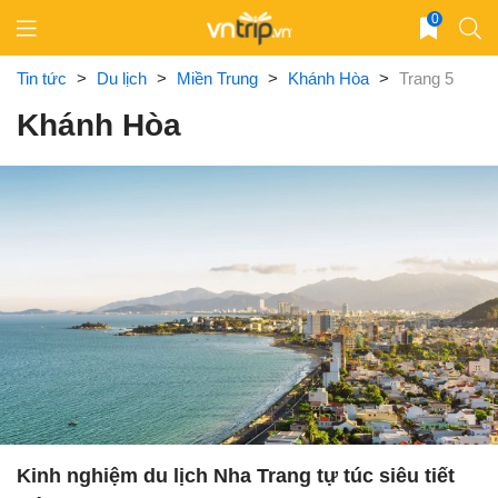
Skip
0
to
content
Tin tức
>
Du lịch
>
Miền Trung
>
Khánh Hòa
>
Trang 5
Khánh Hòa
Kinh nghiệm du lịch Nha Trang tự túc siêu tiết