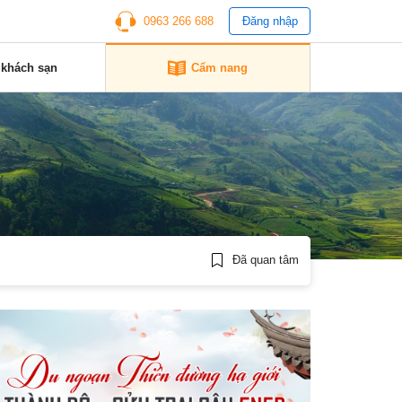
0963 266 688
Đăng nhập
 khách sạn
Cẩm nang
Đã quan tâm