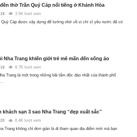
đền thờ Trần Quý Cáp nổi tiếng ở Khánh Hòa
3.5K lượt xem
018
 Quý Cáp được xây dựng để tưởng nhớ về vị chí sĩ yêu nước đã có
ôi Nha Trang khiến giới trẻ mê mẩn đến sống ảo
8.7K lượt xem
018
Nha Trang là một trong những bãi tắm độc đáo nhất của thành phố
p…
 khách sạn 3 sao Nha Trang “đẹp xuất sắc”
8.4K lượt xem
020
Nha Trang không chỉ đơn giản là đi tham quan địa điểm mới mà bạn