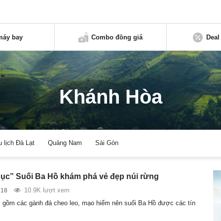
máy bay
Combo đồng giá
Deal
Khánh Hòa
u lịch Đà Lạt
Quảng Nam
Sài Gòn
ục” Suối Ba Hồ khám phá vẻ đẹp núi rừng
10.9K lượt xem
018
 gồm các gành đá cheo leo, mạo hiểm nên suối Ba Hồ được các tín