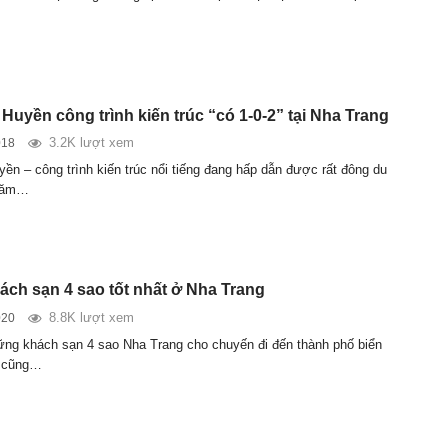
Huyền công trình kiến trúc “có 1-0-2” tại Nha Trang
3.2K lượt xem
018
yền – công trình kiến trúc nổi tiếng đang hấp dẫn được rất đông du
thăm…
ch sạn 4 sao tốt nhất ở Nha Trang
8.8K lượt xem
020
ng khách sạn 4 sao Nha Trang cho chuyến đi đến thành phố biển
y cũng…