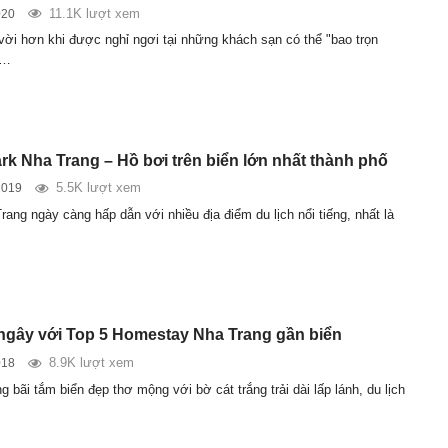
11.1K lượt xem
020
 vời hơn khi được nghỉ ngơi tại những khách sạn có thể "bao trọn
t…
ark Nha Trang – Hồ bơi trên biển lớn nhất thành phố
5.5K lượt xem
2019
rang ngày càng hấp dẫn với nhiều địa điểm du lịch nổi tiếng, nhất là
ngây với Top 5 Homestay Nha Trang gần biển
8.9K lượt xem
018
bãi tắm biển đẹp thơ mộng với bờ cát trắng trải dài lấp lánh, du lịch