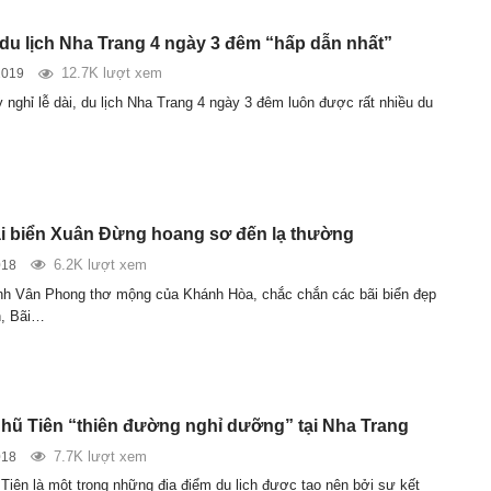
h du lịch Nha Trang 4 ngày 3 đêm “hấp dẫn nhất”
12.7K lượt xem
2019
 nghỉ lễ dài, du lịch Nha Trang 4 ngày 3 đêm luôn được rất nhiều du
i biển Xuân Đừng hoang sơ đến lạ thường
6.2K lượt xem
018
h Vân Phong thơ mộng của Khánh Hòa, chắc chắn các bãi biển đẹp
h, Bãi…
Nhũ Tiên “thiên đường nghỉ dưỡng” tại Nha Trang
7.7K lượt xem
018
 Tiên là một trong những địa điểm du lịch được tạo nên bởi sự kết