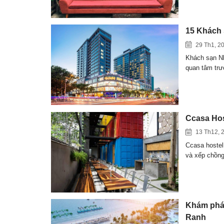
15 Khách 
29 Th1, 2
Khách sạn Nh
quan tâm tr
Ccasa Hos
13 Th12, 
Ccasa hostel
và xếp chồn
Khám phá 
Ranh