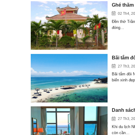
Ghé thăm 
02 Th4, 2
Đền thờ Trần
đóng…
Bãi tắm đ
27 Th3, 2
Bãi tắm đôi 
biển xinh đẹ
Danh sách
27 Th3, 2
Khi du lịch 
còn cần…