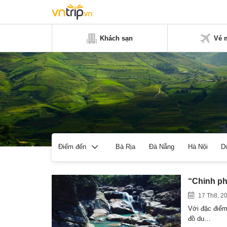
Khách sạn
Vé 
Bà Rịa
Đà Nẵng
Hà Nội
D
Điểm đến
“Chinh ph
17 Th8, 2
Với đặc điểm
đồ du…