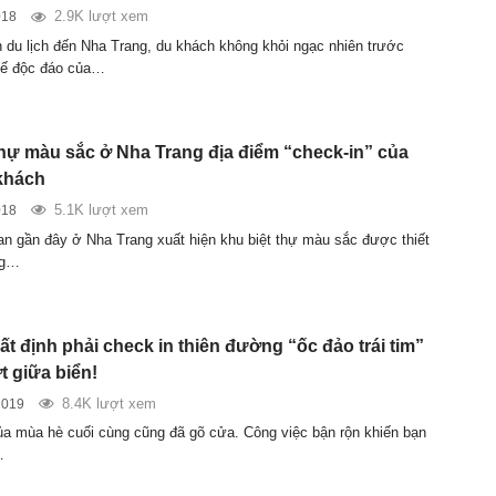
2.9K lượt xem
018
 du lịch đến Nha Trang, du khách không khỏi ngạc nhiên trước
kế độc đáo của…
thự màu sắc ở Nha Trang địa điểm “check-in” của
khách
5.1K lượt xem
018
ian gần đây ở Nha Trang xuất hiện khu biệt thự màu sắc được thiết
ng…
t định phải check in thiên đường “ốc đảo trái tim”
 giữa biển!
8.4K lượt xem
2019
a mùa hè cuối cùng cũng đã gõ cửa. Công việc bận rộn khiến bạn
…