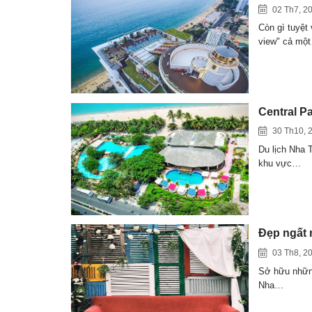
02 Th7, 2
Còn gì tuyệt
view" cả mộ
Central P
30 Th10, 
Du lịch Nha T
khu vực…
Đẹp ngất 
03 Th8, 2
Sở hữu những 
Nha…