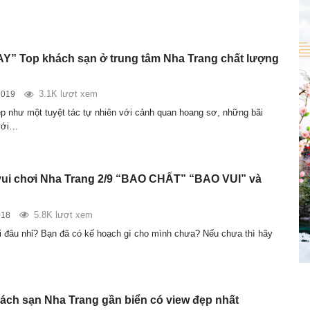
Y” Top khách sạn ở trung tâm Nha Trang chất lượng
3.1K lượt xem
2019
p như một tuyệt tác tự nhiên với cảnh quan hoang sơ, những bãi
 với…
vui chơi Nha Trang 2/9 “BAO CHẤT” “BAO VUI” và
5.8K lượt xem
018
đi đâu nhỉ? Bạn đã có kế hoạch gì cho mình chưa? Nếu chưa thì hãy
ch sạn Nha Trang gần biển có view đẹp nhất