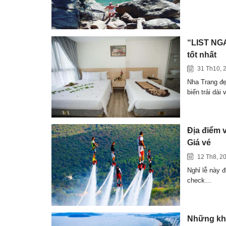
“LIST NGA
tốt nhất
31 Th10, 
Nha Trang đẹ
biển trải dài
Địa điểm 
Giá vé
12 Th8, 2
Nghỉ lễ này 
check…
Những khá