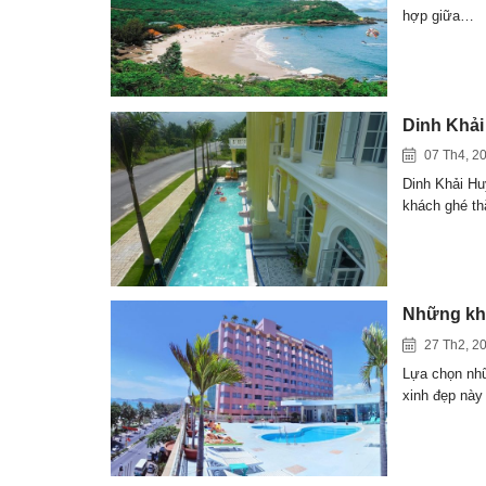
hợp giữa…
Dinh Khải 
07 Th4, 2
Dinh Khải Hu
khách ghé 
Những khá
27 Th2, 2
Lựa chọn nhữ
xinh đẹp nà