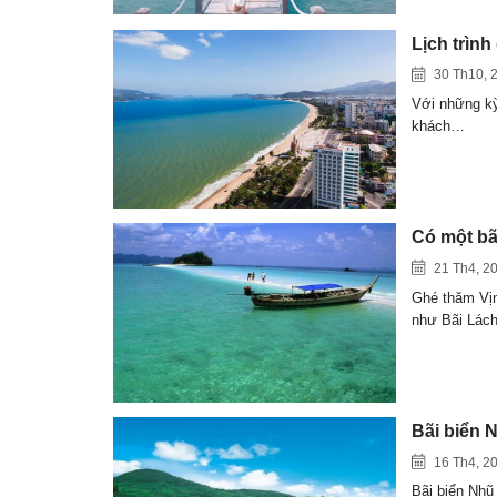
Lịch trìn
30 Th10, 
Với những kỳ
khách…
Có một bã
21 Th4, 2
Ghé thăm Vịn
như Bãi Lác
Bãi biển 
16 Th4, 2
Bãi biển Nhũ