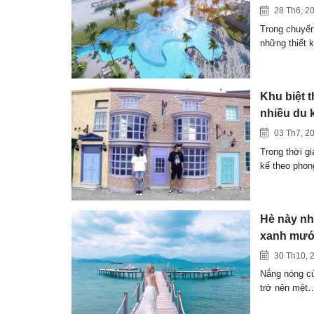
28 Th6, 2
Trong chuyến
những thiết 
Khu biệt 
nhiều du 
03 Th7, 2
Trong thời g
kế theo pho
Hè này nhấ
xanh mướt
30 Th10, 
Nắng nóng củ
trở nên mệt