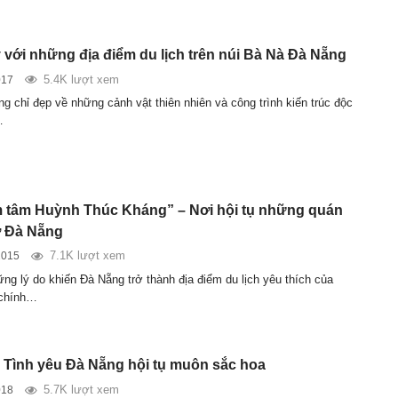
 với những địa điểm du lịch trên núi Bà Nà Đà Nẵng
5.4K lượt xem
017
g chỉ đẹp về những cảnh vật thiên nhiên và công trình kiến trúc độc
…
 tâm Huỳnh Thúc Kháng” – Nơi hội tụ những quán
ở Đà Nẵng
7.1K lượt xem
2015
ững lý do khiến Đà Nẵng trở thành địa điểm du lịch yêu thích của
 chính…
Tình yêu Đà Nẵng hội tụ muôn sắc hoa
5.7K lượt xem
018