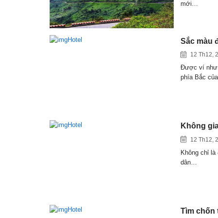
mới…
Sắc màu đ
12 Th12, 
Được ví như 
phía Bắc củ
Không gia
12 Th12, 
Không chỉ là 
dân…
Tìm chốn 