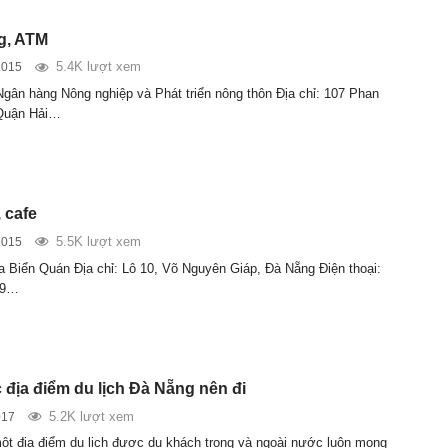
g, ATM
5.4K lượt xem
2015
 Ngân hàng Nông nghiệp và Phát triển nông thôn Địa chỉ: 107 Phan
 Quận Hải…
 cafe
5.5K lượt xem
2015
 Biển Quán Địa chỉ: Lô 10, Võ Nguyên Giáp, Đà Nẵng Điện thoại:
79…
 địa điểm du lịch Đà Nẵng nên đi
5.2K lượt xem
017
ột địa điểm du lịch được du khách trong và ngoài nước luôn mong