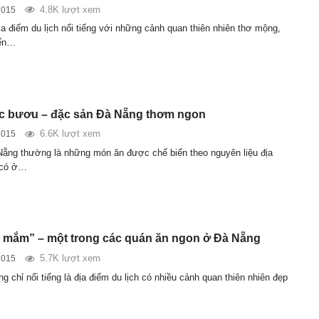
4.8K lượt xem
2015
ịa điểm du lịch nổi tiếng với những cảnh quan thiên nhiên thơ mộng,
iến…
c bươu – đặc sản Đà Nẵng thơm ngon
6.6K lượt xem
2015
ẵng thường là những món ăn được chế biến theo nguyên liệu địa
 có ở…
mắm” – một trong các quán ăn ngon ở Đà Nẵng
5.7K lượt xem
2015
 chỉ nổi tiếng là địa điểm du lịch có nhiều cảnh quan thiên nhiên đẹp