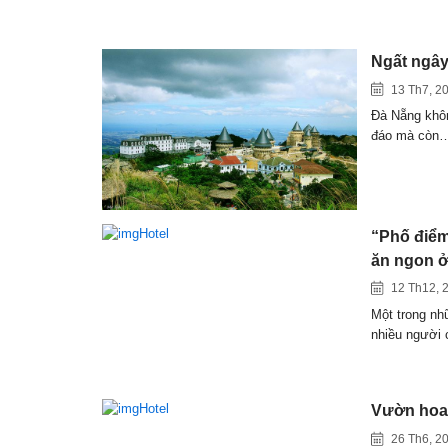
Ngất ngây
13 Th7, 2
Đà Nẵng khôn
đáo mà còn
“Phố điểm
ăn ngon 
12 Th12, 
Một trong nh
nhiều người
Vườn hoa 
26 Th6, 2