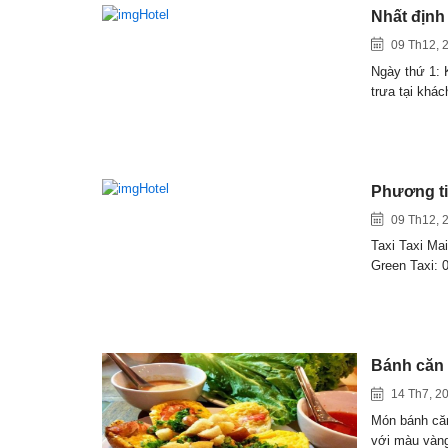
Nhất định
09 Th12, 
Ngày thứ 1: 
trưa tại khá
Phương ti
09 Th12, 
Taxi Taxi Mai
Green Taxi: 
Bánh căn 
14 Th7, 2
Món bánh căn
với màu và