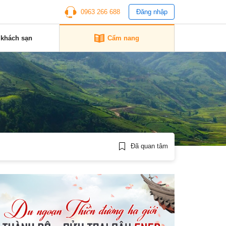
0963 266 688
Đăng nhập
 khách sạn
Cẩm nang
Đã quan tâm