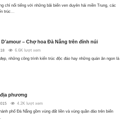
g chỉ nổi tiếng với những bãi biển ven duyên hải miền Trung, các
iến trúc…
D’amour – Chợ hoa Đà Nẵng trên đỉnh núi
6.6K lượt xem
018
 đẹp, những công trình kiến trúc độc đáo hay những quán ăn ngon là
 địa phương
4.2K lượt xem
2015
 Thành phố Đà Nẵng gồm vùng đất liền và vùng quần đảo trên biển
…