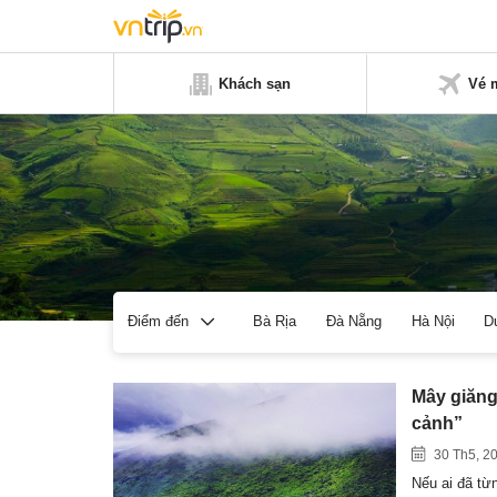
Khách sạn
Vé 
Bà Rịa
Đà Nẵng
Hà Nội
D
Điểm đến
Mây giăng
cảnh”
30 Th5, 2
Nếu ai đã từ