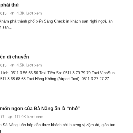
 phải thử
4.3K lượt xem
2015
Khám phá thành phố biển Sáng Check in khách sạn Nghỉ ngơi, ăn
ch sạn…
ện di chuyển
4.5K lượt xem
2015
 Linh: 0511.3.56.56.56 Taxi Tiên Sa: 0511.3.79.79.79 Taxi VinaSun
0511.3.68.68.68 Taxi Hàng Không (Airport Taxi): 0511.3.27.27.27…
món ngon của Đà Nẵng ăn là “nhớ”
111.9K lượt xem
017
 Đà Nẵng luôn hấp dẫn thực khách bởi hương vị đậm đà, giòn tan
ng…