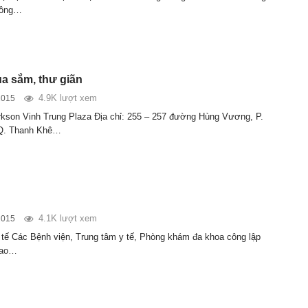
hông…
mua sắm, thư giãn
4.9K lượt xem
2015
son Vinh Trung Plaza Địa chỉ: 255 – 257 đường Hùng Vương, P.
 Q. Thanh Khê…
4.1K lượt xem
2015
 tế Các Bệnh viện, Trung tâm y tế, Phòng khám đa khoa công lập
iao…