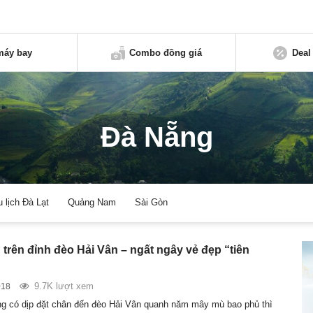
máy bay
Combo đồng giá
Deal
Đà Nẵng
u lịch Đà Lạt
Quảng Nam
Sài Gòn
 trên đỉnh đèo Hải Vân – ngất ngây vẻ đẹp “tiên
9.7K lượt xem
018
ng có dịp đặt chân đến đèo Hải Vân quanh năm mây mù bao phủ thì