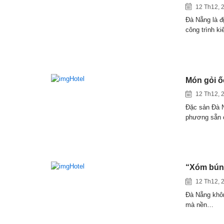
12 Th12, 
Đà Nẵng là đ
công trình k
Món gỏi ố
12 Th12, 
Đặc sản Đà N
phương sẵn
“Xóm bún 
12 Th12, 
Đà Nẵng không
mà nền…