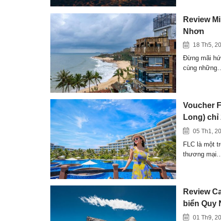
Review Mi
Nhơn
18 Th5, 2
Đừng mãi hứa
cùng những
Voucher 
Long) chỉ
05 Th1, 2
FLC là một t
thương mại
Review Ca
biển Quy
01 Th9, 2