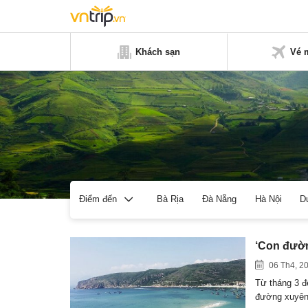
Khách sạn
Vé 
Bà Rịa
Đà Nẵng
Hà Nội
D
Điểm đến
‘Con đườn
06 Th4, 2
Từ tháng 3 đ
đường xuyê