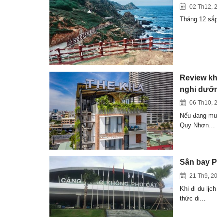
02 Th12, 
Tháng 12 sắp
Review kh
nghỉ dưỡn
06 Th10, 
Nếu đang muốn
Quy Nhơn…
Sân bay Ph
21 Th9, 2
Khi đi du lị
thức di…