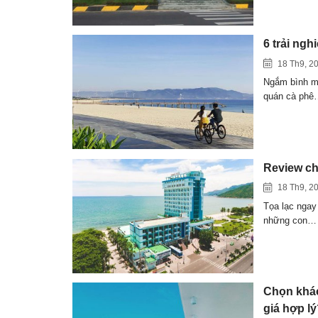
6 trải ng
18 Th9, 2
Ngắm bình mi
quán cà phê
Review ch
18 Th9, 2
Tọa lạc ngay 
những con…
Chọn khác
giá hợp l