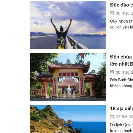
Độc đáo c
30 Th10, 
Quy Nhơn khô
du lịch yên 
Đến chùa 
lớn nhất
30 Th10, 
Đến Bình Địn
khách khôn
18 địa đi
22 Th6, 2
Du lịch Quy 
lượng khách