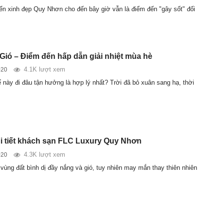
ển xinh đẹp Quy Nhơn cho đến bây giờ vẫn là điểm đến "gây sốt" đối
Gió – Điểm đến hấp dẫn giải nhiệt mùa hè
4.1K lượt xem
020
 này đi đâu tận hưởng là hợp lý nhất? Trời đã bỏ xuân sang hạ, thời
i tiết khách sạn FLC Luxury Quy Nhơn
4.3K lượt xem
020
vùng đất bình dị đầy nắng và gió, tuy nhiên may mắn thay thiên nhiên