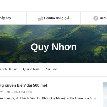
máy bay
Combo đồng giá
Deal
Quy Nhơn
u lịch Đà Lạt
Quảng Nam
Sài Gòn
g xuyên biển’ dài 500 mét
2.8K lượt xem
021
ến tháng 9, du khách đến Hòn Khô (Quy Nhơn) có thể khám phá "con
n…