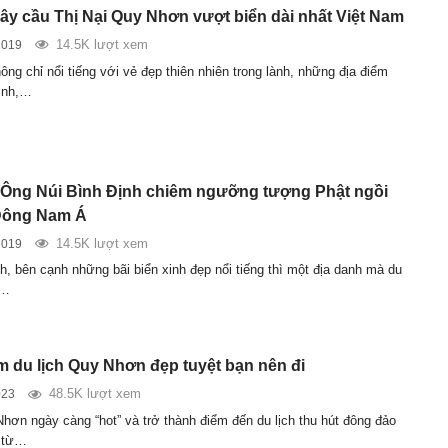
ây cầu Thị Nại Quy Nhơn vượt biển dài nhất Việt Nam
14.5K lượt xem
2019
ng chỉ nổi tiếng với vẻ đẹp thiên nhiên trong lành, những địa điểm
bình,…
Ông Núi Bình Định chiêm ngưỡng tượng Phật ngồi
 Đông Nam Á
14.5K lượt xem
2019
h, bên cạnh những bãi biển xinh đẹp nổi tiếng thì một địa danh mà du
g…
ểm du lịch Quy Nhơn đẹp tuyệt bạn nên đi
48.5K lượt xem
023
Nhơn ngày càng “hot” và trở thành điểm đến du lịch thu hút đông đảo
 từ…