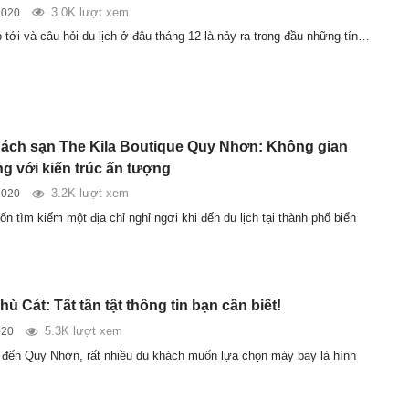
3.0K lượt xem
2020
 tới và câu hỏi du lịch ở đâu tháng 12 là nảy ra trong đầu những tín…
ách sạn The Kila Boutique Quy Nhơn: Không gian
g với kiến trúc ấn tượng
3.2K lượt xem
2020
 tìm kiếm một địa chỉ nghỉ ngơi khi đến du lịch tại thành phố biển
ù Cát: Tất tần tật thông tin bạn cần biết!
5.3K lượt xem
020
ch đến Quy Nhơn, rất nhiều du khách muốn lựa chọn máy bay là hình