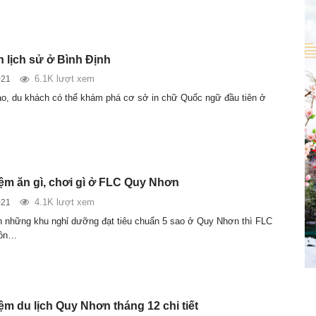
n lịch sử ở Bình Định
6.1K lượt xem
021
ảo, du khách có thể khám phá cơ sở in chữ Quốc ngữ đầu tiên ở
ệm ăn gì, chơi gì ở FLC Quy Nhơn
4.1K lượt xem
021
 những khu nghỉ dưỡng đạt tiêu chuẩn 5 sao ở Quy Nhơn thì FLC
uôn…
ệm du lịch Quy Nhơn tháng 12 chi tiết