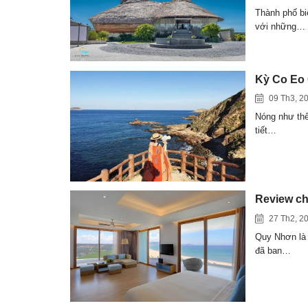
Thành phố bi
với những…
Kỳ Co Eo 
09 Th3, 2
Nóng như thế
tiết…
Review ch
27 Th2, 2
Quy Nhơn là 
đã ban…