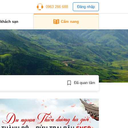
0963 266 688
Đăng nhập
 khách sạn
Cẩm nang
Đã quan tâm