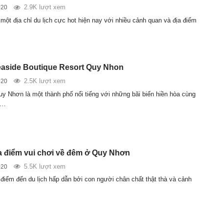
2.9K lượt xem
020
một địa chỉ du lịch cực hot hiện nay với nhiều cảnh quan và địa điểm
aside Boutique Resort Quy Nhon
2.5K lượt xem
020
y Nhơn là một thành phố nổi tiếng với những bãi biển hiền hòa cùng
c…
 điểm vui chơi về đêm ở Quy Nhơn
5.5K lượt xem
020
điểm đến du lịch hấp dẫn bởi con người chân chất thật thà và cảnh