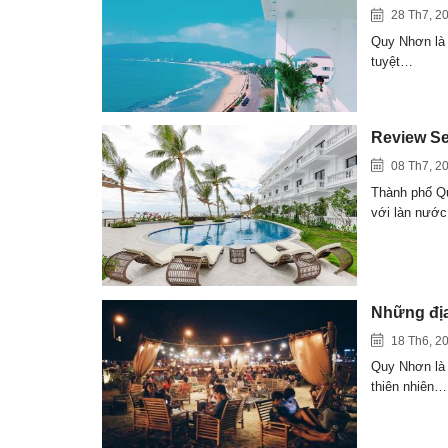
28 Th7, 2
Quy Nhơn là 
tuyệt…
Review Se
08 Th7, 2
Thành phố Qu
với làn nướ
Những địa
18 Th6, 2
Quy Nhơn là 
thiên nhiên…