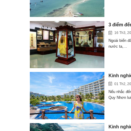
3 điểm đế
16 Th3, 2
Ngoài biển đ
nước ta,…
Kinh nghi
01 Th2, 2
Nếu nhắc đến
Quy Nhơn l
Kinh nghi