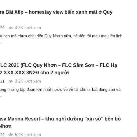
ra Bãi Xếp – homestay view biển xanh mát ở Quy
4.3K lượt xem
020
 hẹn mà chưa chịu đến Quy Nhơn nữa, hè đến rồi mau mau lên lịch
…
FLC 2021 (FLC Quy Nhơn – FLC Sầm Sơn – FLC Hạ
 2.XXX.XXX 3N2Đ cho 2 người
3.2K lượt xem
021
rong những tập đoàn lớn nhất nước về về tài chính, bất động sản và
.…
sa Marina Resort – khu nghỉ dưỡng “xịn sò” bên bờ
 Nhơn
5.9K lượt xem
020