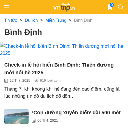
Skip
0
to
content
Tin tức
>
Du lịch
>
Miền Trung
>
Bình Định
Bình Định
Check-in lễ hội biển Bình Định: Thiên đường
mới nổi hè 2025
12 Th7, 2025
919 lượt xem
Tháng 7, khi không khí hè đang đền cao điểm, cũng là
lúc những tín đồ du lịch đổ dồn…
‘Con đường xuyên biển’ dài 500 mét
06 Th4, 2021